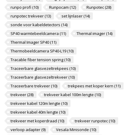
runpo profi
(10)
Runpocam
(12)
Runpotec
(28)
runpotec trekveer
(13)
set lijnlaser
(14)
sonde voor kabeldetectors
(14)
SP40 warmtebeeldcamera
(11)
Thermal imager
(14)
Thermal Imager SP40
(11)
Thermobeeldcamera SP40-L19
(10)
Tracable fiber tension spring
(10)
Traceerbare glasvezeltrekpees
(10)
Traceerbare glasvezeltrekveer
(10)
Traceerbare trekveer
(10)
trekpees met koper kern
(11)
trekveer
(28)
trekveer kabel 100m lengte
(10)
trekveer kabel 120m lengte
(10)
trekveer kabel 40m lengte
(10)
trekveer met koperdraad
(10)
trekveer runpotec
(10)
verloop adapter
(9)
Vesala Minisonde
(10)