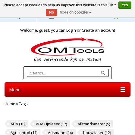
Please accept cookies to help us improve this website Is this OK?
Yes
No
More on cookies »
English
Welcome, guest, you can
Login
or
Create an account
Menu
Home
»
Tags
TAGS
ADA
(18)
ADA Lijnlaser
(17)
afstandsmeter
(9)
Agricontrol
(11)
Ansmann
(14)
bouw laser
(12)