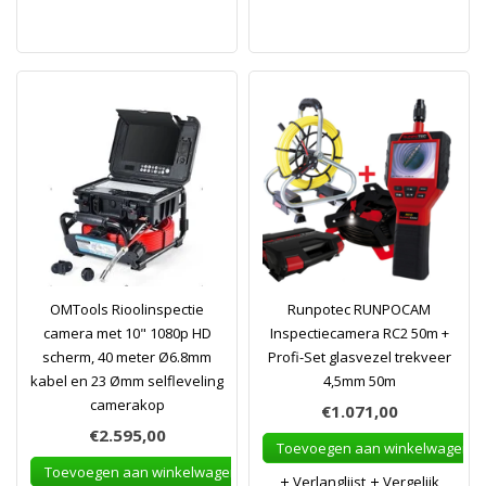
OMTools Rioolinspectie
Runpotec RUNPOCAM
camera met 10" 1080p HD
Inspectiecamera RC2 50m +
scherm, 40 meter Ø6.8mm
Profi-Set glasvezel trekveer
kabel en 23 Ømm selfleveling
4,5mm 50m
camerakop
€1.071,00
€2.595,00
Toevoegen aan winkelwagen
Toevoegen aan winkelwagen
Verlanglijst
Vergelijk