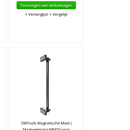
Toevoegen aan winkelwagen
Verlanglijst
Vergelijk
OMTools Magnetische Mast (
Magneetstang MM01) voor