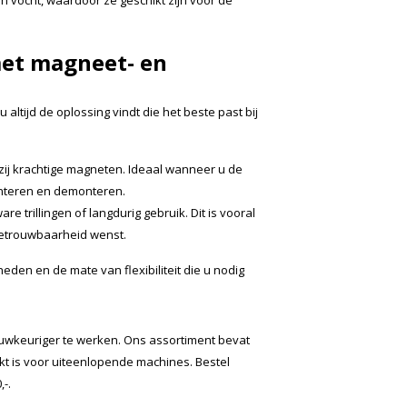
n vocht, waardoor ze geschikt zijn voor de
met magneet- en
altijd de oplossing vindt die het beste past bij
zij krachtige magneten. Ideaal wanneer u de
onteren en demonteren.
e trillingen of langdurig gebruik. Dit is vooral
betrouwbaarheid wenst.
den en de mate van flexibiliteit die u nodig
auwkeuriger te werken. Ons assortiment bevat
kt is voor uiteenlopende machines. Bestel
-.