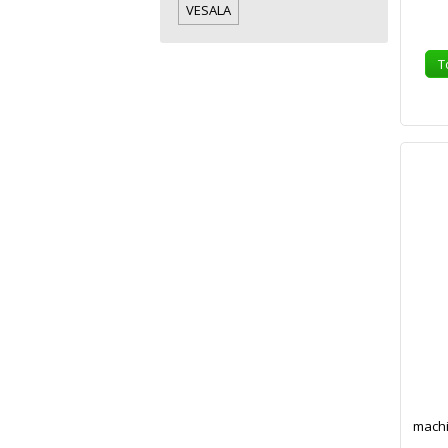
VESALA
T
machi