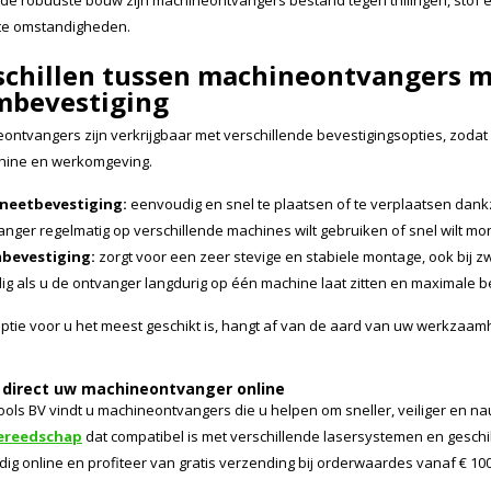
 de robuuste bouw zijn machineontvangers bestand tegen trillingen, stof e
te omstandigheden.
schillen tussen machineontvangers 
mbevestiging
ntvangers zijn verkrijgbaar met verschillende bevestigingsopties, zodat u 
hine en werkomgeving.
neetbevestiging:
eenvoudig en snel te plaatsen of te verplaatsen dank
anger regelmatig op verschillende machines wilt gebruiken of snel wilt m
bevestiging:
zorgt voor een zeer stevige en stabiele montage, ook bij zwar
ig als u de ontvanger langdurig op één machine laat zitten en maximale 
ptie voor u het meest geschikt is, hangt af van de aard van uw werkzaamhe
 direct uw machineontvanger online
ools BV vindt u machineontvangers die u helpen om sneller, veiliger en n
ereedschap
dat compatibel is met verschillende lasersystemen en geschi
ig online en profiteer van gratis verzending bij orderwaardes vanaf € 100,