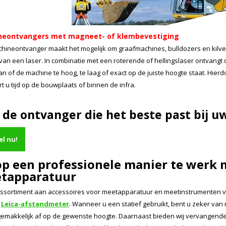
neontvangers met magneet- of klembevestiging
hineontvanger maakt het mogelijk om graafmachines, bulldozers en kilv
van een laser. In combinatie met een roterende of hellingslaser ontvangt
an of de machine te hoog, te laag of exact op de juiste hoogte staat. Hierd
t u tijd op de bouwplaats of binnen de infra.
 de ontvanger die het beste past bij 
el nu!
op een professionele manier te werk 
tapparatuur
assortiment aan accessoires voor meetapparatuur en meetinstrumenten vi
e
Leica-afstandmeter
. Wanneer u een statief gebruikt, bent u zeker van
 gemakkelijk af op de gewenste hoogte. Daarnaast bieden wij vervangende b