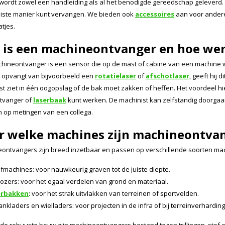
j wordt zowel een handleiding als al het benodigde gereedschap geleverd. 
uiste manier kunt vervangen. We bieden ook
accessoires
aan voor andere
atjes.
 is een machineontvanger en hoe wer
hineontvanger is een sensor die op de mast of cabine van een machine
jn opvangt van bijvoorbeeld een
rotatielaser
of
afschotlaser
, geeft hij 
st ziet in één oogopslag of de bak moet zakken of heffen. Het voordeel hi
tvanger of
laserbaak
kunt werken. De machinist kan zelfstandig doorgaan
 op metingen van een collega.
r welke machines zijn machineontvan
ontvangers zijn breed inzetbaar en passen op verschillende soorten mac
fmachines: voor nauwkeurig graven tot de juiste diepte.
dozers: voor het egaal verdelen van grond en materiaal.
erbakken
: voor het strak uitvlakken van terreinen of sportvelden.
nkladers en wielladers: voor projecten in de infra of bij terreinverharding