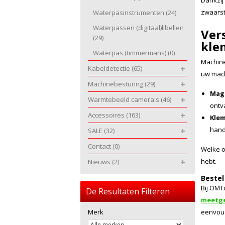
Dankzij
zwaars
Waterpasinstrumenten
(24)
Waterpassen (digitaal)libellen
Ver
(29)
kle
Waterpas (timmermans)
(0)
Machineo
Kabeldetectie
(65)
uw mac
Machinebesturing
(29)
Mag
Warmtebeeld camera's
(46)
ontv
Accessoires
(163)
Klem
hand
SALE
(32)
Contact
(0)
Welke o
hebt.
Nieuws
(2)
Bestel
Bij OMT
De Resultaten Filteren
meetg
Merk
eenvoud