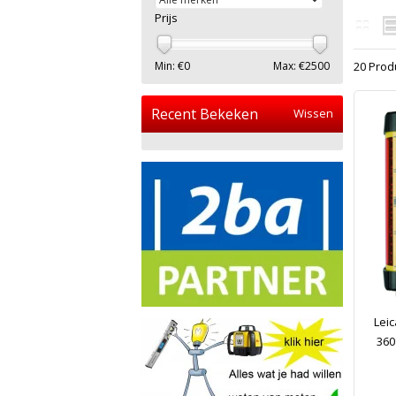
Prijs
Min: €
0
Max: €
2500
20 Prod
Recent Bekeken
Wissen
Lei
360