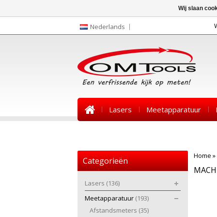
Wij slaan coo
Nederlands
Lasers
Meetapparatuur
Nieuws
Home
»
Categorieën
MACH
Lasers
(136)
Meetapparatuur
(193)
Afstandsmeters
(35)