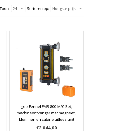
Toon:
24
Sorteren op:
Hoogste prijs
geo-Fennel FMR 800-M/C Set,
machineontvanger met magneet ,
klemmen en cabine uitlees unit
€2.044,00