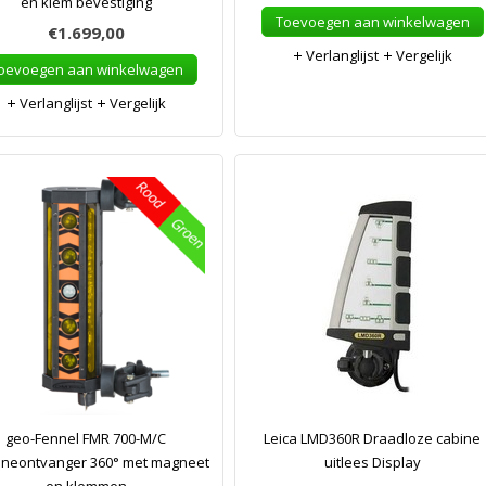
en klem bevestiging
Toevoegen aan winkelwagen
€1.699,00
Verlanglijst
Vergelijk
oevoegen aan winkelwagen
Verlanglijst
Vergelijk
geo-Fennel FMR 700-M/C
Leica LMD360R Draadloze cabine
neontvanger 360° met magneet
uitlees Display