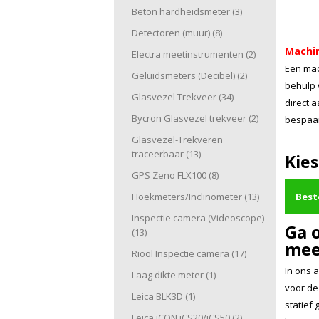
Beton hardheidsmeter
(3)
Detectoren (muur)
(8)
Machi
Electra meetinstrumenten
(2)
Een mac
Geluidsmeters (Decibel)
(2)
behulp 
Glasvezel Trekveer
(34)
direct a
Bycron Glasvezel trekveer
(2)
bespaar
Glasvezel-Trekveren
traceerbaar
(13)
Kies
GPS Zeno FLX100
(8)
Hoekmeters/Inclinometer
(13)
Best
Inspectie camera (Videoscope)
Ga 
(13)
mee
Riool Inspectie camera
(17)
In ons 
Laag dikte meter
(1)
voor d
Leica BLK3D
(1)
statief
Leica iCON iCS20/iCS50
(2)