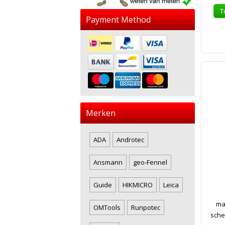
T
Payment Method
Merken
ADA
Androtec
Ansmann
geo-Fennel
Guide
HIKMICRO
Leica
ma
OMTools
Runpotec
sche