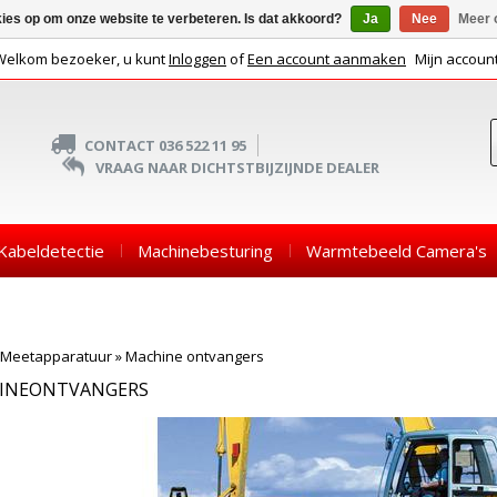
kies op om onze website te verbeteren. Is dat akkoord?
Ja
Nee
Meer 
Welkom bezoeker, u kunt
Inloggen
of
Een account aanmaken
Mijn accoun
CONTACT 036 522 11 95
VRAAG NAAR DICHTSTBIJZIJNDE DEALER
Kabeldetectie
Machinebesturing
Warmtebeeld Camera's
Meetapparatuur
»
Machine ontvangers
INEONTVANGERS