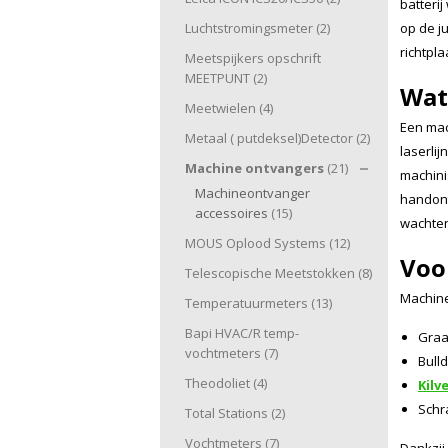
batteri
Luchtstromingsmeter
(2)
op de j
richtpla
Meetspijkers opschrift
MEETPUNT
(2)
Wat
Meetwielen
(4)
Een mac
Metaal ( putdeksel)Detector
(2)
laserli
Machine ontvangers
(21)
machini
Machineontvanger
handon
accessoires
(15)
wachten
MOUS Oplood Systems
(12)
Voo
Telescopische Meetstokken
(8)
Machine
Temperatuurmeters
(13)
Bapi HVAC/R temp-
Graa
vochtmeters
(7)
Bull
Theodoliet
(4)
Kilv
Schra
Total Stations
(2)
Vochtmeters
(7)