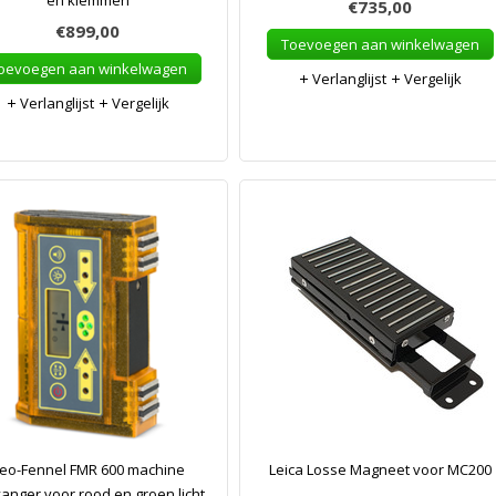
en klemmen
€735,00
€899,00
Toevoegen aan winkelwagen
oevoegen aan winkelwagen
Verlanglijst
Vergelijk
Verlanglijst
Vergelijk
eo-Fennel FMR 600 machine
Leica Losse Magneet voor MC200
anger voor rood en groen licht