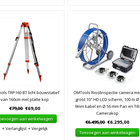
ls TRP160 BT licht bouwstatief
OMTools Rioolinspectie camera me
van 160cm met platte kop
groot 10" HD LCD scherm, 100 m Ø
9mm kabel en Ø 56 mm Pan en Tilt
€79,00
€69,00
Camerakop
oevoegen aan winkelwagen
€6.495,00
€6.295,00
Verlanglijst
Vergelijk
Toevoegen aan winkelwagen