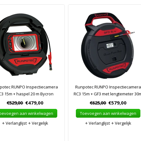
potec RUNPO Inspectiecamera
Runpotec RUNPO Inspectiecamera
C3 15m + haspel 20 m Bycron
RC3 15m + GF3 met lengtemeter 30
€529,00
€479,00
€625,00
€579,00
oevoegen aan winkelwagen
Toevoegen aan winkelwagen
Verlanglijst
Vergelijk
Verlanglijst
Vergelijk