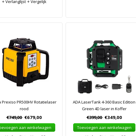
Verlanglijst
Vergelijk
a Prexiso PR500HV Rotatielaser
ADA LaserTank 4-360 Basic Edition
rood
Green 4D laser in Koffer
€749,00
€679,00
€399,00
€349,00
oevoegen aan winkelwagen
Toevoegen aan winkelwagen