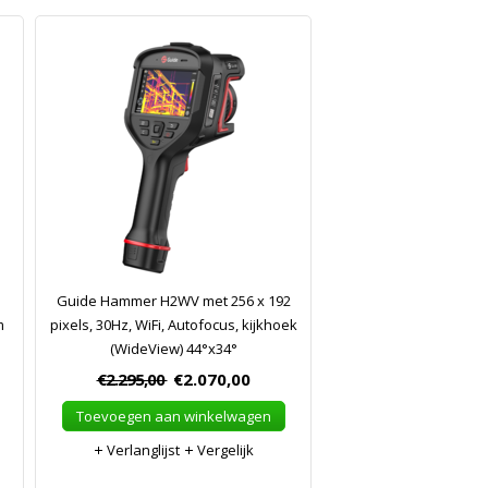
Guide Hammer H2WV met 256 x 192
m
pixels, 30Hz, WiFi, Autofocus, kijkhoek
(WideView) 44°x34°
€2.295,00
€2.070,00
Toevoegen aan winkelwagen
Verlanglijst
Vergelijk