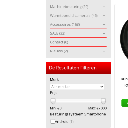
Machinebesturing
(29)
Warmtebeeld camera's
(46)
Accessoires
(163)
SALE
(32)
Contact
(0)
Nieuws
(2)
De Resultaten Filteren
Run
Merk
R
Prijs
T
Min: €
0
Max: €
7000
Besturingssysteem Smartphone
Android
(1)