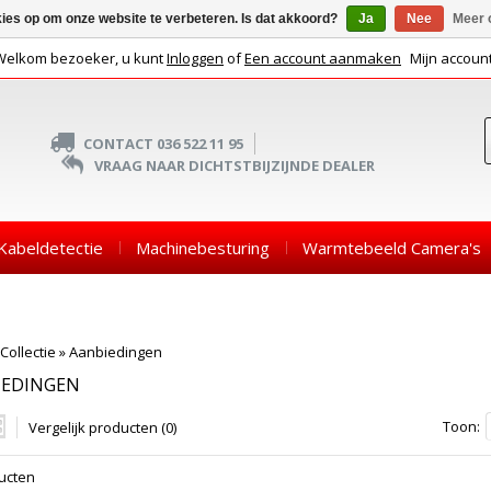
kies op om onze website te verbeteren. Is dat akkoord?
Ja
Nee
Meer 
Welkom bezoeker, u kunt
Inloggen
of
Een account aanmaken
Mijn accoun
CONTACT 036 522 11 95
VRAAG NAAR DICHTSTBIJZIJNDE DEALER
Kabeldetectie
Machinebesturing
Warmtebeeld Camera's
Collectie
»
Aanbiedingen
IEDINGEN
Toon:
Vergelijk producten (0)
ucten