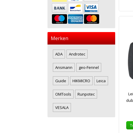
Merken
ADA
Androtec
Ansmann
geo-Fennel
Guide
HIKMICRO
Leica
Le
OMTools
Runpotec
dub
VESALA
T