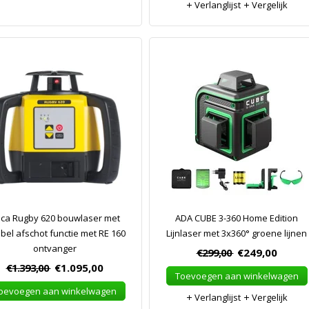
Verlanglijst
Vergelijk
ica Rugby 620 bouwlaser met
ADA CUBE 3-360 Home Edition
bel afschot functie met RE 160
Lijnlaser met 3x360° groene lijnen
ontvanger
€299,00
€249,00
€1.393,00
€1.095,00
Toevoegen aan winkelwagen
oevoegen aan winkelwagen
Verlanglijst
Vergelijk