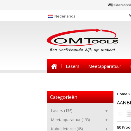
Wij slaan coo
Nederlands
Lasers
Meetapparatuur
Nieuws
Home
»
Categorieën
AANB
Lasers
(136)
Meetapparatuur
(193)
80 Prod
Kabeldetectie
(65)