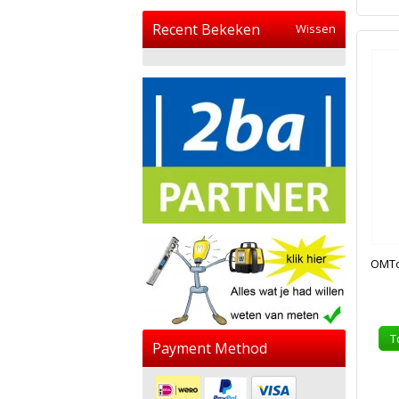
Recent Bekeken
Wissen
OMToo
T
Payment Method