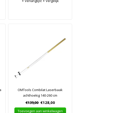
Verlanglijst
Vergelijk
a
OMTools Combilat Laserbaak
achthoekig 140-260 cm
€139,00
€128,00
Toevoegen aan winkelwagen