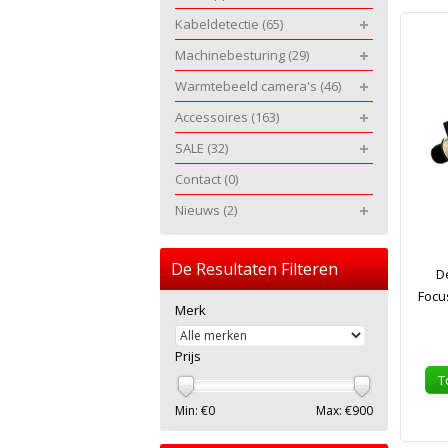
Kabeldetectie
(65)
Machinebesturing
(29)
Warmtebeeld camera's
(46)
Accessoires
(163)
SALE
(32)
Contact
(0)
Nieuws
(2)
De Resultaten Filteren
D
Focu
Merk
Prijs
T
Min: €
0
Max: €
900