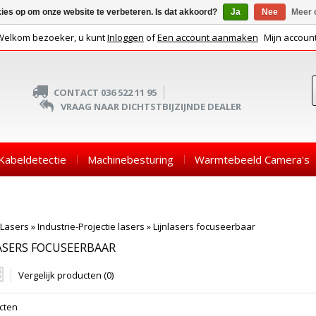
kies op om onze website te verbeteren. Is dat akkoord?
Ja
Nee
Meer 
Welkom bezoeker, u kunt
Inloggen
of
Een account aanmaken
Mijn accoun
CONTACT 036 522 11 95
VRAAG NAAR DICHTSTBIJZIJNDE DEALER
Kabeldetectie
Machinebesturing
Warmtebeeld Camera's
Lasers
»
Industrie-Projectie lasers
»
Lijnlasers focuseerbaar
ASERS FOCUSEERBAAR
Vergelijk producten (0)
cten