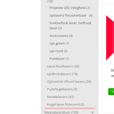
(18)
Projectie-LED Veiligheid
(1)
Lijnlasers focuseerbaar
(6)
Vorkheftruk laser, heftruck
laser
(2)
Accessoires
(4)
Lijn groen
(7)
Lijn rood
(3)
Puntlaser
(1)
Leica Rioollasers
(25)
O
Lijn(kruis)lasers
(74)
I
Oplood en Aflood lasers
(20)
Punt/tegellasers
(5)
T
Rotatielasers
(41)
Kegel laser Roterend
(2)
Meetapparatuur
(193)