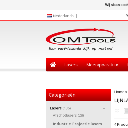
Wij slaan coo
Nederlands
Lasers
Meetapparatuur
Nieuws
Home
»
Categorieën
LIJNL
Lasers
(136)
Afschotlasers
(28)
Industrie-Projectie lasers
4 Produ