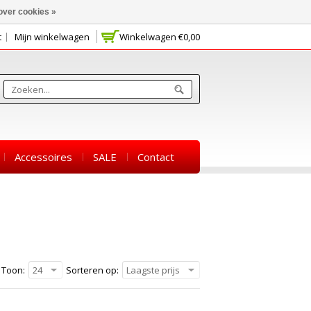
over cookies »
t
Mijn winkelwagen
Winkelwagen
€0,00
Accessoires
SALE
Contact
Toon:
24
Sorteren op:
Laagste prijs