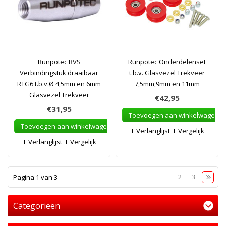
Runpotec RVS
Runpotec Onderdelenset
Verbindingstuk draaibaar
t.b.v. Glasvezel Trekveer
RTG6 t.b.v.Ø 4,5mm en 6mm
7,5mm,9mm en 11mm
Glasvezel Trekveer
€42,95
€31,95
Toevoegen aan winkelwagen
Toevoegen aan winkelwagen
Verlanglijst
Vergelijk
Verlanglijst
Vergelijk
1
2
3
Pagina 1 van 3
Categorieën