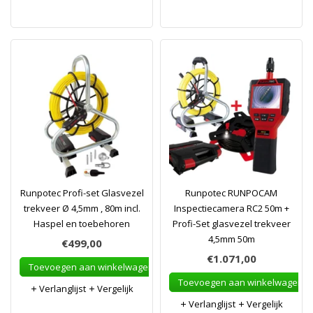
Runpotec Profi-set Glasvezel
Runpotec RUNPOCAM
trekveer Ø 4,5mm , 80m incl.
Inspectiecamera RC2 50m +
Haspel en toebehoren
Profi-Set glasvezel trekveer
4,5mm 50m
€499,00
€1.071,00
Toevoegen aan winkelwagen
Toevoegen aan winkelwagen
Verlanglijst
Vergelijk
Verlanglijst
Vergelijk