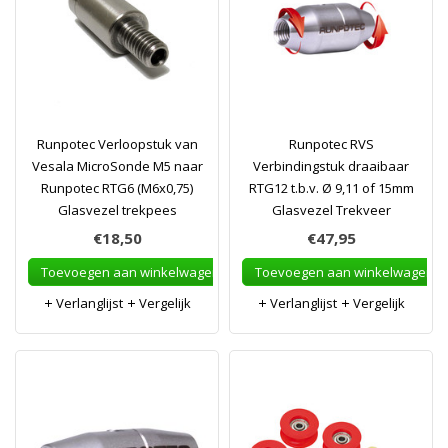
Runpotec Verloopstuk van
Runpotec RVS
Vesala MicroSonde M5 naar
Verbindingstuk draaibaar
Runpotec RTG6 (M6x0,75)
RTG12 t.b.v. Ø 9,11 of 15mm
Glasvezel trekpees
Glasvezel Trekveer
€18,50
€47,95
Toevoegen aan winkelwagen
Toevoegen aan winkelwagen
Verlanglijst
Vergelijk
Verlanglijst
Vergelijk