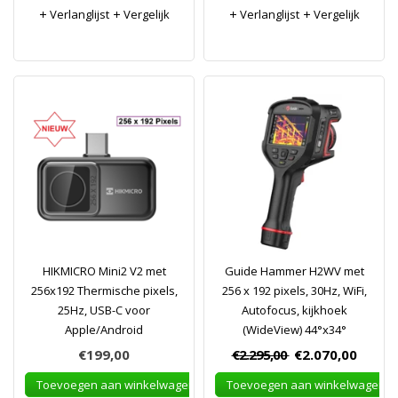
Verlanglijst
Vergelijk
Verlanglijst
Vergelijk
HIKMICRO Mini2 V2 met
Guide Hammer H2WV met
256x192 Thermische pixels,
256 x 192 pixels, 30Hz, WiFi,
25Hz, USB-C voor
Autofocus, kijkhoek
Apple/Android
(WideView) 44°x34°
€199,00
€2.295,00
€2.070,00
Toevoegen aan winkelwagen
Toevoegen aan winkelwagen