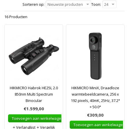
Sorteren op:
Nieuwste producten
Toon:
24
16 Producten
HIKMICRO Habrok HE25L 2.0
HIKMICRO MiniX, Draadloze
850nm Multi Spectrum
warmtebeeldcamera, 256 x
Binocular
192 pixels, 40mK, 25Hz, 37.2°
× 50.0°
€1.599,00
€309,00
Toevoegen aan winkelwagen
Toevoegen aan winkelwagen
Verlanglijst
Vergelijk