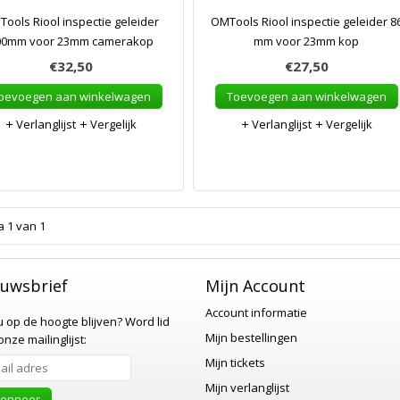
ools Riool inspectie geleider
OMTools Riool inspectie geleider 8
00mm voor 23mm camerakop
mm voor 23mm kop
€32,50
€27,50
oevoegen aan winkelwagen
Toevoegen aan winkelwagen
Verlanglijst
Vergelijk
Verlanglijst
Vergelijk
a 1 van 1
uwsbrief
Mijn Account
Account informatie
 u op de hoogte blijven?
Word lid
Mijn bestellingen
nze mailinglijst:
Mijn tickets
Mijn verlanglijst
onneer