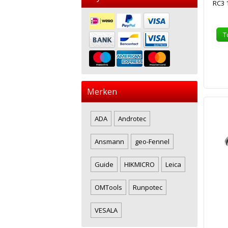
RC3 
T
Merken
ADA
Androtec
Ansmann
geo-Fennel
Guide
HIKMICRO
Leica
OMTools
Runpotec
VESALA