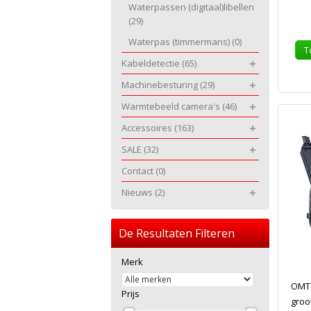
Waterpassen (digitaal)libellen
(29)
Waterpas (timmermans)
(0)
T
Kabeldetectie
(65)
Machinebesturing
(29)
Warmtebeeld camera's
(46)
Accessoires
(163)
SALE
(32)
Contact
(0)
Nieuws
(2)
De Resultaten Filteren
Merk
OMTo
Prijs
groo