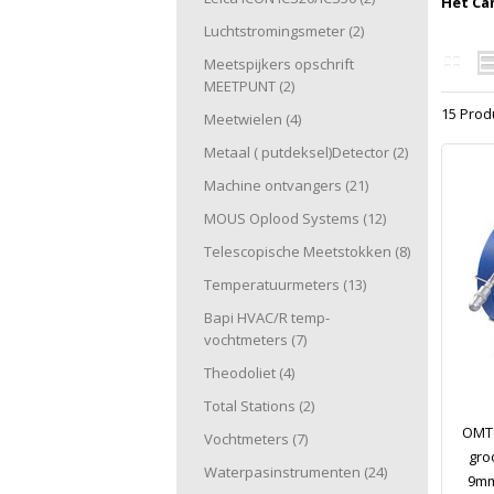
Het Ca
Luchtstromingsmeter
(2)
Meetspijkers opschrift
MEETPUNT
(2)
15 Prod
Meetwielen
(4)
Metaal ( putdeksel)Detector
(2)
Machine ontvangers
(21)
MOUS Oplood Systems
(12)
Telescopische Meetstokken
(8)
Temperatuurmeters
(13)
Bapi HVAC/R temp-
vochtmeters
(7)
Theodoliet
(4)
Total Stations
(2)
OMTo
Vochtmeters
(7)
gro
Waterpasinstrumenten
(24)
9mm