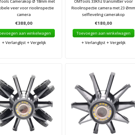
ools Camerakop Ø 18mm met
OMTools 33Khz transmitter voor
xibele veer voor rioolinspectie
Rioolinspectie camera met 23 Øm
camera
selfleveling camerakop
€388,00
€180,00
oevoegen aan winkelwagen
Toevoegen aan winkelwagen
Verlanglijst
Vergelijk
Verlanglijst
Vergelijk