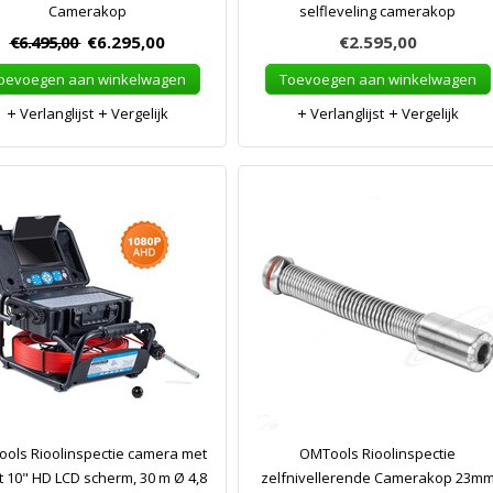
Camerakop
selfleveling camerakop
€6.495,00
€6.295,00
€2.595,00
oevoegen aan winkelwagen
Toevoegen aan winkelwagen
Verlanglijst
Vergelijk
Verlanglijst
Vergelijk
ols Rioolinspectie camera met
OMTools Rioolinspectie
t 10" HD LCD scherm, 30 m Ø 4,8
zelfnivellerende Camerakop 23m