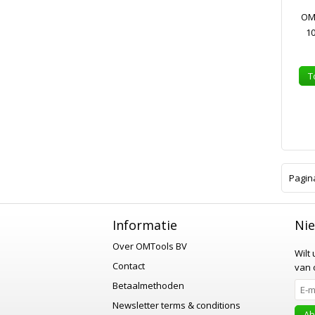
OMT
1
T
Pagin
Informatie
Nie
Over OMTools BV
Wilt
Contact
van o
Betaalmethoden
Newsletter terms & conditions
Ab