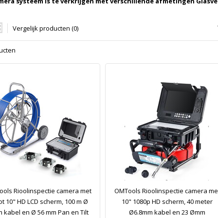
mera systeem is te verkrijgen met verschillende afmetingen Glasve
Vergelijk producten (0)
ucten
ols Rioolinspectie camera met
OMTools Rioolinspectie camera me
ot 10" HD LCD scherm, 100 m Ø
10" 1080p HD scherm, 40 meter
 kabel en Ø 56 mm Pan en Tilt
Ø6.8mm kabel en 23 Ømm