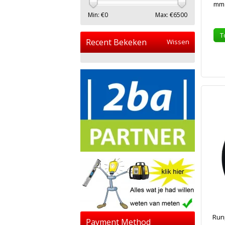
mm 
Min: €
0
Max: €
6500
T
Recent Bekeken
Wissen
Run
Payment Method