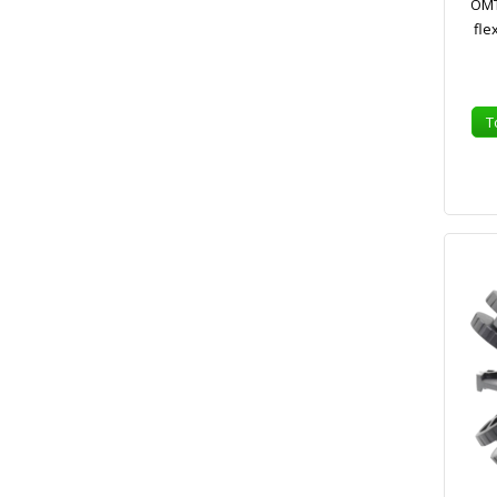
OMT
fle
T