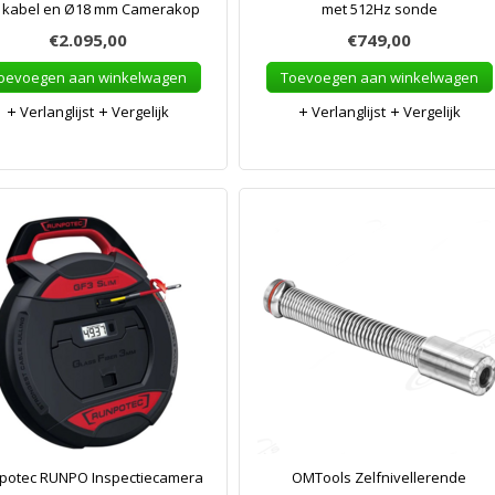
kabel en Ø18 mm Camerakop
met 512Hz sonde
€2.095,00
€749,00
oevoegen aan winkelwagen
Toevoegen aan winkelwagen
Verlanglijst
Vergelijk
Verlanglijst
Vergelijk
potec RUNPO Inspectiecamera
OMTools Zelfnivellerende