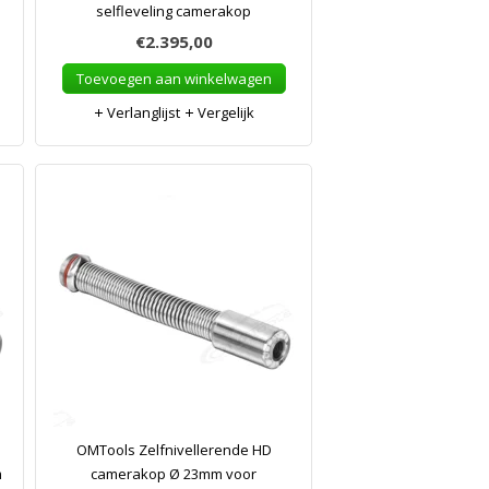
selfleveling camerakop
€2.395,00
Toevoegen aan winkelwagen
Verlanglijst
Vergelijk
OMTools Zelfnivellerende HD
m
camerakop Ø 23mm voor