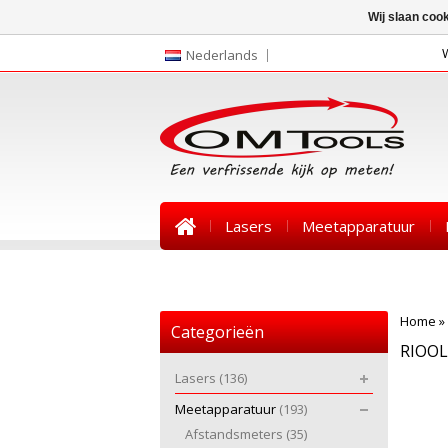
Wij slaan coo
Nederlands
Lasers
Meetapparatuur
Nieuws
Home
»
Categorieën
RIOOL
Lasers
(136)
Meetapparatuur
(193)
Afstandsmeters
(35)