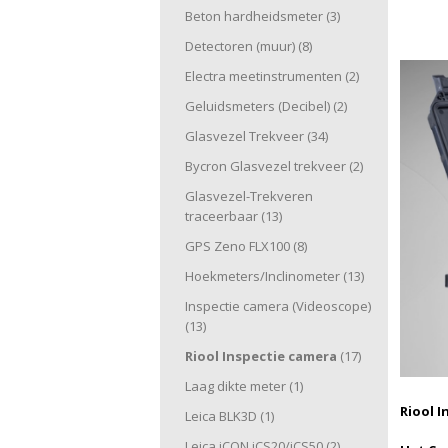
Beton hardheidsmeter
(3)
Detectoren (muur)
(8)
Electra meetinstrumenten
(2)
Geluidsmeters (Decibel)
(2)
Glasvezel Trekveer
(34)
Bycron Glasvezel trekveer
(2)
Glasvezel-Trekveren
traceerbaar
(13)
GPS Zeno FLX100
(8)
Hoekmeters/Inclinometer
(13)
Inspectie camera (Videoscope)
(13)
Riool Inspectie camera
(17)
Laag dikte meter
(1)
Riool 
Leica BLK3D
(1)
Leica iCON iCS20/iCS50
(2)