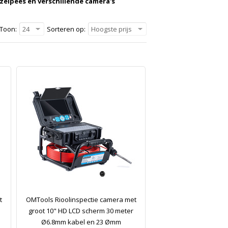
zelpees en verschillende camera's
Toon:
24
Sorteren op:
Hoogste prijs
t
OMTools Rioolinspectie camera met
groot 10" HD LCD scherm 30 meter
Ø6.8mm kabel en 23 Ømm