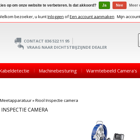
kies op om onze website te verbeteren. Is dat akkoord?
Ja
Nee
Meer 
Welkom bezoeker, u kunt
Inloggen
of
Een account aanmaken
Mijn accoun
CONTACT 036 522 11 95
VRAAG NAAR DICHTSTBIJZIJNDE DEALER
Kabeldetectie
Machinebesturing
Warmtebeeld Camera's
Meetapparatuur
»
Riool Inspectie camera
 INSPECTIE CAMERA