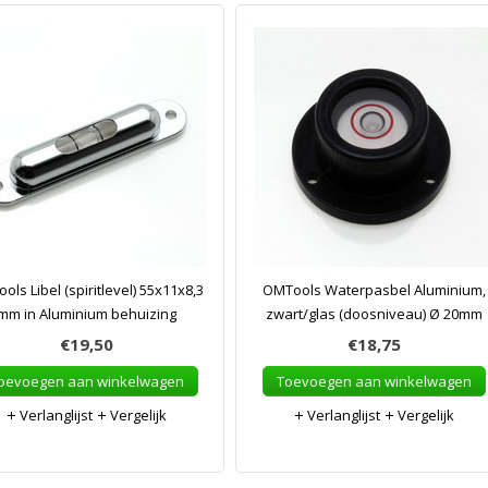
ols Libel (spiritlevel) 55x11x8,3
OMTools Waterpasbel Aluminium,
mm in Aluminium behuizing
zwart/glas (doosniveau) Ø 20mm
€19,50
€18,75
oevoegen aan winkelwagen
Toevoegen aan winkelwagen
Verlanglijst
Vergelijk
Verlanglijst
Vergelijk