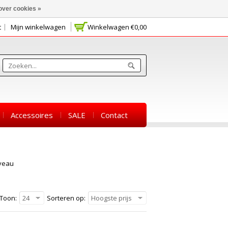
over cookies »
t
Mijn winkelwagen
Winkelwagen
€0,00
Accessoires
SALE
Contact
veau
Toon:
24
Sorteren op:
Hoogste prijs