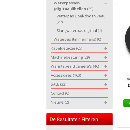
Waterpassen
(digitaal)libellen
(29)
Waterpas Libel/doosniveau
(27)
Slangwaterpas digitaal
(1)
Waterpas (timmermans)
(0)
Kabeldetectie
(65)
Machinebesturing
(29)
Warmtebeeld camera's
(46)
Accessoires
(163)
OM
SALE
(32)
D
Contact
(0)
Nieuws
(2)
T
De Resultaten Filteren