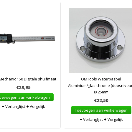
echanic 150 Digitale shuifmaat
OMTools Waterpasbel
Aluminium/glas chrome (doosnivea
€29,95
Ø 25mm
oevoegen aan winkelwagen
€22,50
Verlanglijst
Vergelijk
Toevoegen aan winkelwagen
Verlanglijst
Vergelijk