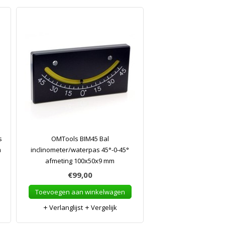
s
OMTools BIM45 Bal
m
inclinometer/waterpas 45°-0-45°
afmeting 100x50x9 mm
€99,00
Toevoegen aan winkelwagen
Verlanglijst
Vergelijk