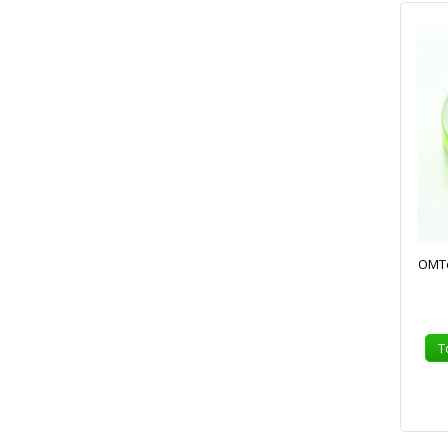
OMTo
T