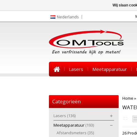
Wij slaan coo
Nederlands
Lasers
Meetapparatuur
Nieuws
Home
»
Categorieën
WATER
Lasers
(136)
Meetapparatuur
(193)
Afstandsmeters
(35)
26 Prod