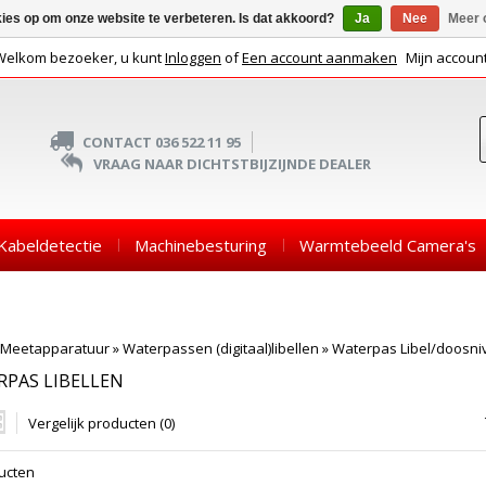
kies op om onze website te verbeteren. Is dat akkoord?
Ja
Nee
Meer 
Welkom bezoeker, u kunt
Inloggen
of
Een account aanmaken
Mijn accoun
CONTACT 036 522 11 95
VRAAG NAAR DICHTSTBIJZIJNDE DEALER
Kabeldetectie
Machinebesturing
Warmtebeeld Camera's
Meetapparatuur
»
Waterpassen (digitaal)libellen
»
Waterpas Libel/doosni
PAS LIBELLEN
Vergelijk producten (0)
ucten