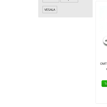
VESALA
OMTo
T