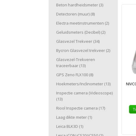
Beton hardheidsmeter
(3)
Detectoren (muur)
(8)
Electra meetinstrumenten
(2)
Geluidsmeters (Decibel)
(2)
Glasvezel Trekveer
(34)
Bycron Glasvezel trekveer
(2)
Glasvezel-Trekveren
traceerbaar
(13)
GPS Zeno FLX100
(8)
Hoekmeters/Inclinometer
(13)
NIVCO
Inspectie camera (Videoscope)
(13)
Riool Inspectie camera
(17)
T
Laag dikte meter
(1)
Leica BLK3D
(1)
Leica iCON iCS20/iCS50
(2)