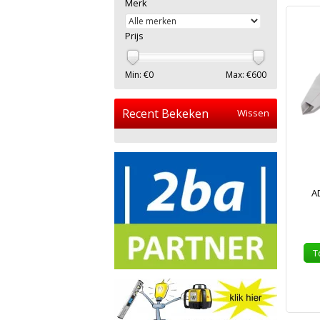
Merk
Prijs
Min: €
0
Max: €
600
Recent Bekeken
Wissen
A
T