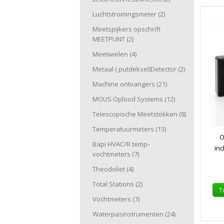
Luchtstromingsmeter
(2)
Meetspijkers opschrift
MEETPUNT
(2)
Meetwielen
(4)
Metaal ( putdeksel)Detector
(2)
Machine ontvangers
(21)
MOUS Oplood Systems
(12)
Telescopische Meetstokken
(8)
Temperatuurmeters
(13)
O
Bapi HVAC/R temp-
inc
vochtmeters
(7)
Theodoliet
(4)
Total Stations
(2)
T
Vochtmeters
(7)
Waterpasinstrumenten
(24)