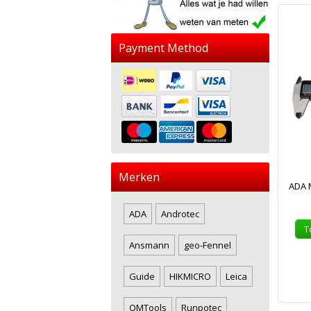
Payment Method
Merken
ADA M
ADA
Androtec
T
Ansmann
geo-Fennel
Guide
HIKMICRO
Leica
OMTools
Runpotec