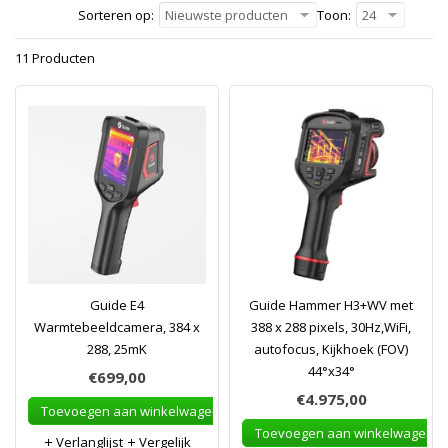
Sorteren op:
Nieuwste producten
Toon:
24
11 Producten
Guide E4
Guide Hammer H3+WV met
Warmtebeeldcamera, 384 x
388 x 288 pixels, 30Hz,WiFi,
288, 25mK
autofocus, Kijkhoek (FOV)
44°x34°
€699,00
€4.975,00
Toevoegen aan winkelwagen
Toevoegen aan winkelwagen
Verlanglijst
Vergelijk