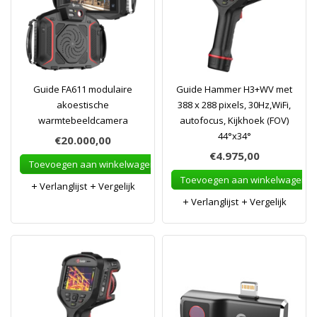
Guide FA611 modulaire
Guide Hammer H3+WV met
akoestische
388 x 288 pixels, 30Hz,WiFi,
warmtebeeldcamera
autofocus, Kijkhoek (FOV)
44°x34°
€20.000,00
€4.975,00
Toevoegen aan winkelwagen
Toevoegen aan winkelwagen
Verlanglijst
Vergelijk
Verlanglijst
Vergelijk