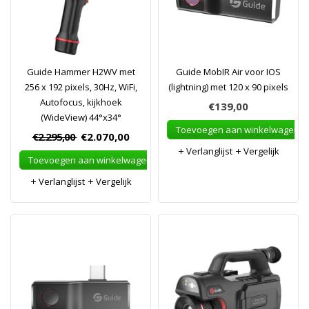
Guide Hammer H2WV met
Guide MobIR Air voor IOS
256 x 192 pixels, 30Hz, WiFi,
(lightning) met 120 x 90 pixels
Autofocus, kijkhoek
€139,00
(WideView) 44°x34°
Toevoegen aan winkelwagen
€2.295,00
€2.070,00
Verlanglijst
Vergelijk
Toevoegen aan winkelwagen
Verlanglijst
Vergelijk