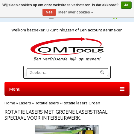
Wij slaan cookies op om onze website te verbeteren. Is dat akkoord?
Ja
Nee
Meer over cookies »
Nederlands
Welkom bezoeker, u kunt
Inloggen
of
Een account aanmaken
Menu
Home
»
Lasers
»
Rotatielasers
»
Rotatie lasers Groen
ROTATIE LASERS MET GROENE LASERSTRAAL
SPECIAAL VOOR INTERIEURWERK.