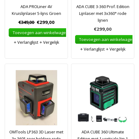
ADA PROLiner 4V
ADA CUBE 3-360 Prof. Edition
Kruislijnlaser 5-lijns Groen
Lijnlaser met 3x360° rode
lijnen
€349,00
€299,00
€299,00
Toevoegen aan winkelwagen
Toevoegen aan winkelwagen
Verlanglijst
Vergelijk
Verlanglijst
Vergelijk
OMTools LP363 3D Laser met
ADA CUBE 360 Ultimate
3x 360° zeer heldere rode
Edition met 1 verticale lijn 1