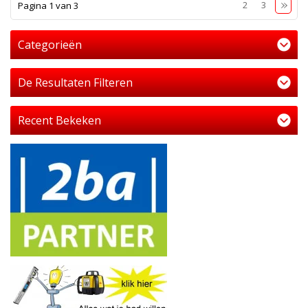
1
2
3
Pagina 1 van 3
Categorieën
De Resultaten Filteren
Recent Bekeken