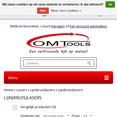
Wij slaan cookies op om onze website te verbeteren. Is dat akkoord?
Ja
Nee
Meer over cookies »
Nederlands
Welkom bezoeker, u kunt
Inloggen
of
Een account aanmaken
Menu
Home
»
Lasers
»
Lijn(kruis)lasers
»
Lijn(kruis)lasers
LIJN(KRUIS)LASERS
Vergelijk producten (0)
Sorteren op:
Hoogste prijs
Toon:
24