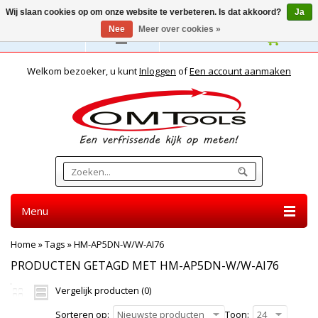
Wij slaan cookies op om onze website te verbeteren. Is dat akkoord?
Ja
Nee
Meer over cookies »
Nederlands
Welkom bezoeker, u kunt
Inloggen
of
Een account aanmaken
Menu
Home
»
Tags
»
HM-AP5DN-W/W-AI76
PRODUCTEN GETAGD MET HM-AP5DN-W/W-AI76
Vergelijk producten (0)
Sorteren op:
Nieuwste producten
Toon:
24