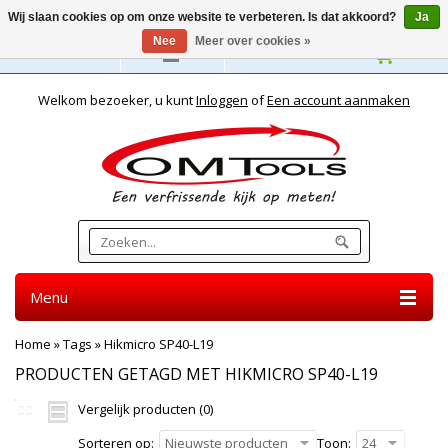
Wij slaan cookies op om onze website te verbeteren. Is dat akkoord?
Ja
Nee
Meer over cookies »
Nederlands
Welkom bezoeker, u kunt
Inloggen
of
Een account aanmaken
Menu
Home
»
Tags
»
Hikmicro SP40-L19
PRODUCTEN GETAGD MET HIKMICRO SP40-L19
Vergelijk producten (0)
Sorteren op:
Nieuwste producten
Toon:
24