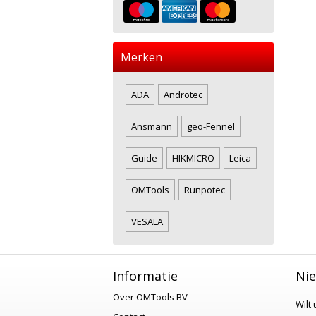
Merken
ADA
Androtec
Ansmann
geo-Fennel
Guide
HIKMICRO
Leica
OMTools
Runpotec
VESALA
Informatie
Nie
Over OMTools BV
Wilt