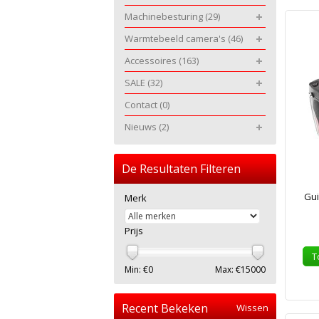
Machinebesturing
(29)
Warmtebeeld camera's
(46)
Accessoires
(163)
SALE
(32)
Contact
(0)
Nieuws
(2)
De Resultaten Filteren
Gui
Merk
Prijs
T
Min: €
0
Max: €
15000
Recent Bekeken
Wissen