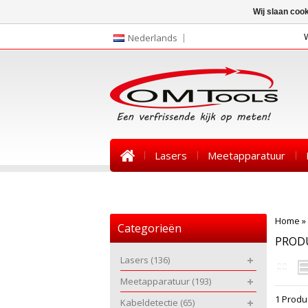
Wij slaan coo
Nederlands
Lasers
Meetapparatuur
Nieuws
Home
»
Categorieën
PROD
Lasers
(136)
Meetapparatuur
(193)
1 Produ
Kabeldetectie
(65)