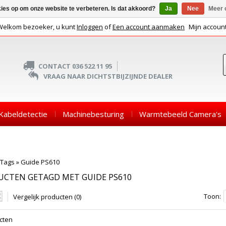
kies op om onze website te verbeteren. Is dat akkoord?
Ja
Nee
Meer 
Welkom bezoeker, u kunt
Inloggen
of
Een account aanmaken
Mijn accoun
CONTACT 036 522 11 95
VRAAG NAAR DICHTSTBIJZIJNDE DEALER
Kabeldetectie
Machinebesturing
Warmtebeeld Camera's
Tags
»
Guide PS610
UCTEN GETAGD MET GUIDE PS610
Toon:
Vergelijk producten (0)
cten