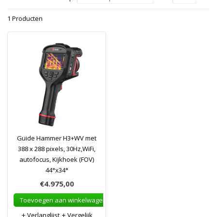
1 Producten
Guide Hammer H3+WV met
388 x 288 pixels, 30Hz,WiFi,
autofocus, Kijkhoek (FOV)
44°x34°
€4.975,00
Toevoegen aan winkelwagen
Verlanglijst
Vergelijk