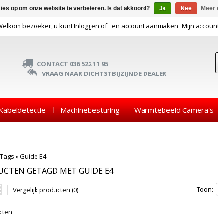
kies op om onze website te verbeteren. Is dat akkoord?
Ja
Nee
Meer 
Welkom bezoeker, u kunt
Inloggen
of
Een account aanmaken
Mijn accoun
CONTACT 036 522 11 95
VRAAG NAAR DICHTSTBIJZIJNDE DEALER
Kabeldetectie
Machinebesturing
Warmtebeeld Camera's
Tags
»
Guide E4
UCTEN GETAGD MET GUIDE E4
Toon:
Vergelijk producten (0)
cten