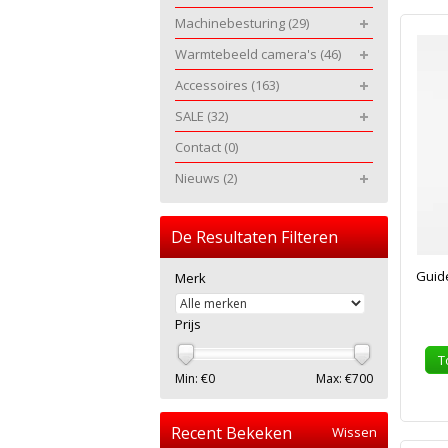
Machinebesturing
(29)
Warmtebeeld camera's
(46)
Accessoires
(163)
SALE
(32)
Contact
(0)
Nieuws
(2)
De Resultaten Filteren
Guid
Merk
Prijs
T
Min: €
0
Max: €
700
Recent Bekeken
Wissen