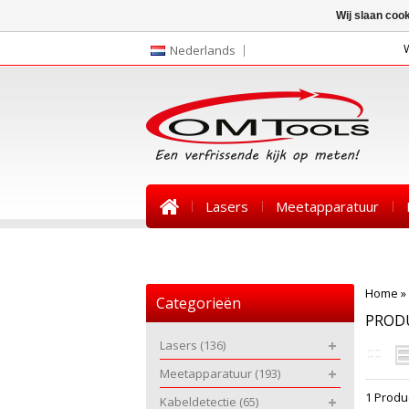
Wij slaan coo
Nederlands
Lasers
Meetapparatuur
Nieuws
Home
»
Categorieën
PROD
Lasers
(136)
Meetapparatuur
(193)
1 Produ
Kabeldetectie
(65)