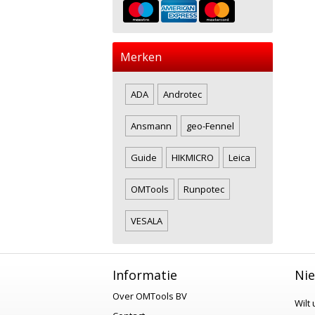
Merken
ADA
Androtec
Ansmann
geo-Fennel
Guide
HIKMICRO
Leica
OMTools
Runpotec
VESALA
Informatie
Nie
Over OMTools BV
Wilt