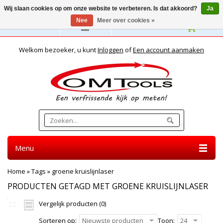
Wij slaan cookies op om onze website te verbeteren. Is dat akkoord?
Ja
Nee
Meer over cookies »
Nederlands
Welkom bezoeker, u kunt
Inloggen
of
Een account aanmaken
Menu
Home
»
Tags
»
groene kruislijnlaser
PRODUCTEN GETAGD MET GROENE KRUISLIJNLASER
Vergelijk producten (0)
Sorteren op:
Nieuwste producten
Toon:
24