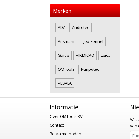
Merken
ADA
Androtec
Ansmann
geo-Fennel
Guide
HIKMICRO
Leica
OMTools
Runpotec
VESALA
Informatie
Nie
Over OMTools BV
Wilt
Contact
van o
Betaalmethoden