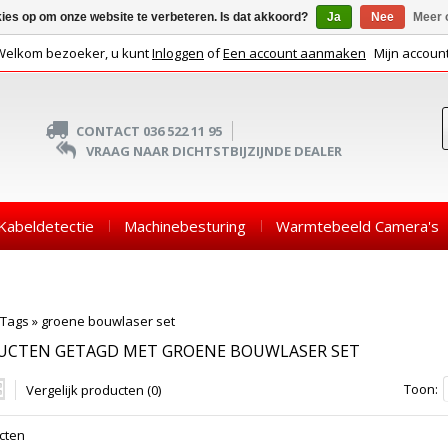
kies op om onze website te verbeteren. Is dat akkoord?
Ja
Nee
Meer 
Welkom bezoeker, u kunt
Inloggen
of
Een account aanmaken
Mijn accoun
CONTACT 036 522 11 95
VRAAG NAAR DICHTSTBIJZIJNDE DEALER
Kabeldetectie
Machinebesturing
Warmtebeeld Camera's
Tags
»
groene bouwlaser set
UCTEN GETAGD MET GROENE BOUWLASER SET
Toon:
Vergelijk producten (0)
cten