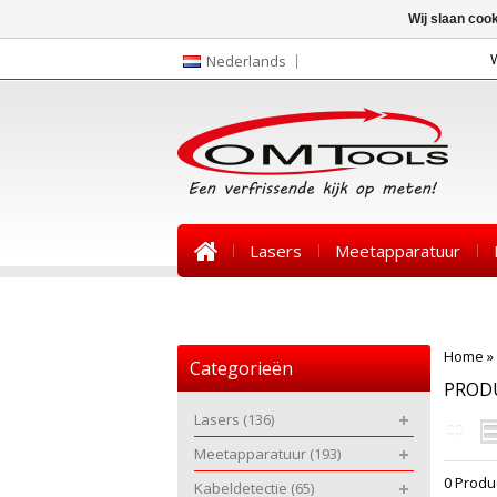
Wij slaan coo
Nederlands
Lasers
Meetapparatuur
Nieuws
Home
»
Categorieën
PROD
Lasers
(136)
Meetapparatuur
(193)
0 Produ
Kabeldetectie
(65)