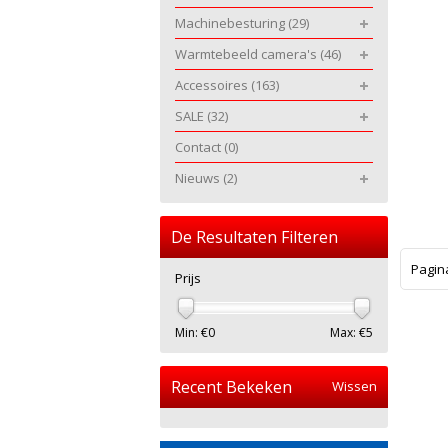
Machinebesturing
(29)
Warmtebeeld camera's
(46)
Accessoires
(163)
SALE
(32)
Contact
(0)
Nieuws
(2)
De Resultaten Filteren
Pagin
Prijs
Min: €
0
Max: €
5
Recent Bekeken
Wissen