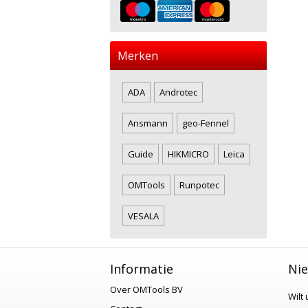
Merken
ADA
Androtec
Ansmann
geo-Fennel
Guide
HIKMICRO
Leica
OMTools
Runpotec
VESALA
Informatie
Nie
Over OMTools BV
Wilt