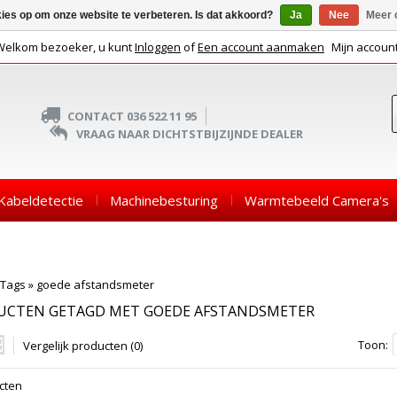
kies op om onze website te verbeteren. Is dat akkoord?
Ja
Nee
Meer 
Welkom bezoeker, u kunt
Inloggen
of
Een account aanmaken
Mijn accoun
CONTACT 036 522 11 95
VRAAG NAAR DICHTSTBIJZIJNDE DEALER
Kabeldetectie
Machinebesturing
Warmtebeeld Camera's
Tags
»
goede afstandsmeter
UCTEN GETAGD MET GOEDE AFSTANDSMETER
Toon:
Vergelijk producten (0)
cten