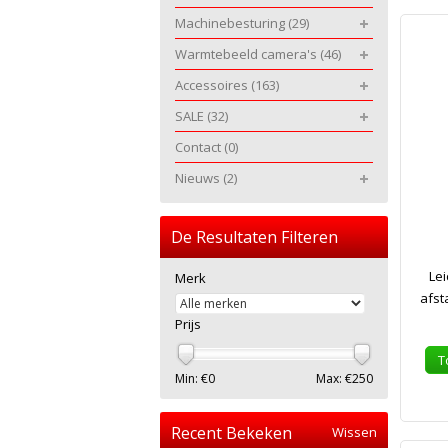
Machinebesturing
(29)
Warmtebeeld camera's
(46)
Accessoires
(163)
SALE
(32)
Contact
(0)
Nieuws
(2)
De Resultaten Filteren
Lei
Merk
afst
Prijs
T
Min: €
0
Max: €
250
Recent Bekeken
Wissen