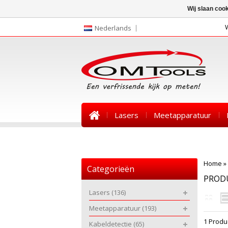
Wij slaan coo
Nederlands
Lasers
Meetapparatuur
Nieuws
Home
»
Categorieën
PROD
Lasers
(136)
Meetapparatuur
(193)
1 Produ
Kabeldetectie
(65)