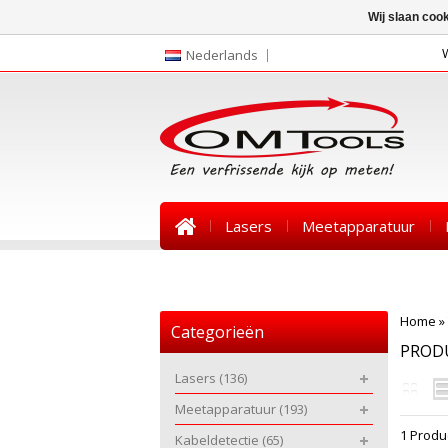
Wij slaan coo
Nederlands
Lasers
Meetapparatuur
Nieuws
Home
»
Categorieën
PROD
Lasers
(136)
Meetapparatuur
(193)
1 Produ
Kabeldetectie
(65)