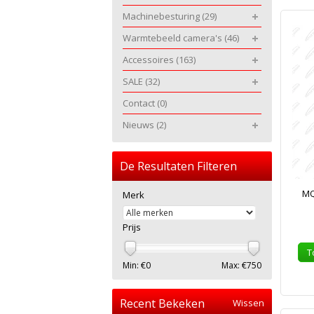
Machinebesturing
(29)
Warmtebeeld camera's
(46)
Accessoires
(163)
SALE
(32)
Contact
(0)
Nieuws
(2)
De Resultaten Filteren
MQ
Merk
Prijs
T
Min: €
0
Max: €
750
Recent Bekeken
Wissen