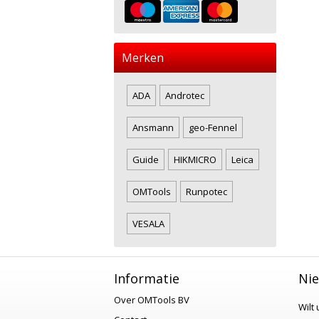
Merken
ADA
Androtec
Ansmann
geo-Fennel
Guide
HIKMICRO
Leica
OMTools
Runpotec
VESALA
Informatie
Nie
Over OMTools BV
Wilt