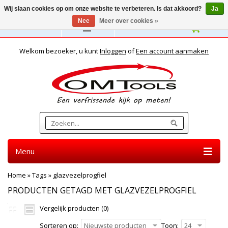
Wij slaan cookies op om onze website te verbeteren. Is dat akkoord?
Ja
Nee
Meer over cookies »
Nederlands
Welkom bezoeker, u kunt
Inloggen
of
Een account aanmaken
Menu
Home
»
Tags
»
glazvezelprogfiel
PRODUCTEN GETAGD MET GLAZVEZELPROGFIEL
Vergelijk producten (0)
Sorteren op:
Nieuwste producten
Toon:
24