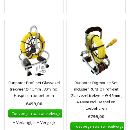
Runpotec Profi-set Glasvezel
Runpotec Digimouse Set
trekveer Ø 4,5mm , 80m incl.
inclusief RUNPO Profi-set
Haspel en toebehoren
Glasvezel trekveer Ø 4,5mm ,
40-80m incl. Haspel en
€499,00
toebehoren
Toevoegen aan winkelwagen
€799,00
Verlanglijst
Vergelijk
Toevoegen aan winkelwagen