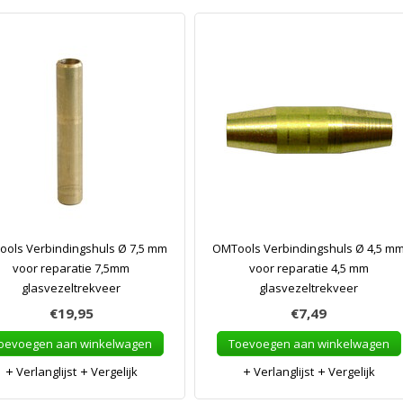
ols Verbindingshuls Ø 7,5 mm
OMTools Verbindingshuls Ø 4,5 m
voor reparatie 7,5mm
voor reparatie 4,5 mm
glasvezeltrekveer
glasvezeltrekveer
€19,95
€7,49
oevoegen aan winkelwagen
Toevoegen aan winkelwagen
Verlanglijst
Vergelijk
Verlanglijst
Vergelijk