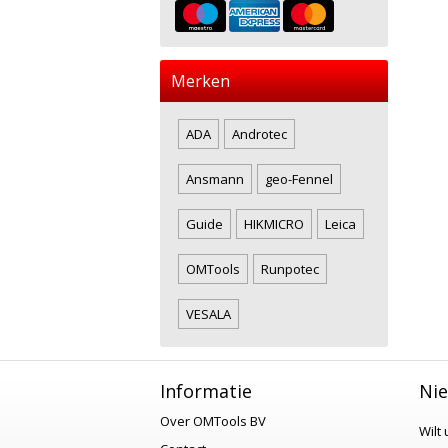
Merken
ADA
Androtec
Ansmann
geo-Fennel
Guide
HIKMICRO
Leica
OMTools
Runpotec
VESALA
Informatie
Nie
Over OMTools BV
Wilt