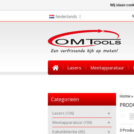
Wij slaan coo
Nederlands
Lasers
Meetapparatuur
Nieuws
Home
»
Categorieën
PRODU
Lasers
(136)
Meetapparatuur
(193)
3 Produ
Kabeldetectie
(65)