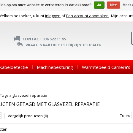
kies op om onze website te verbeteren. Is dat akkoord?
Ja
Nee
Meer 
Welkom bezoeker, u kunt
Inloggen
of
Een account aanmaken
Mijn accoun
CONTACT 036 522 11 95
VRAAG NAAR DICHTSTBIJZIJNDE DEALER
Kabeldetectie
Machinebesturing
Warmtebeeld Camera's
Tags
»
glasvezel reparatie
CTEN GETAGD MET GLASVEZEL REPARATIE
Toon:
Vergelijk producten (0)
cten