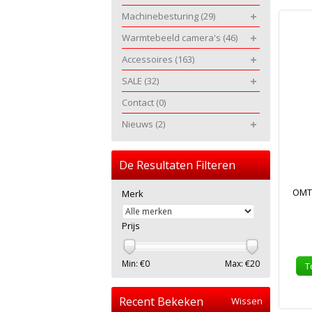
Machinebesturing
(29)
Warmtebeeld camera's
(46)
Accessoires
(163)
SALE
(32)
Contact
(0)
Nieuws
(2)
De Resultaten Filteren
OMTo
Merk
Prijs
Min: €
0
Max: €
20
T
Recent Bekeken
Wissen