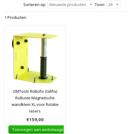
Sorteren op:
Nieuwste producten
Toon:
24
1 Producten
OMTools RoBufix (Gilifix)
RoBuste Magnetische
wandklem XL voor Rotatie
lasers
€159,00
Toevoegen aan winkelwagen