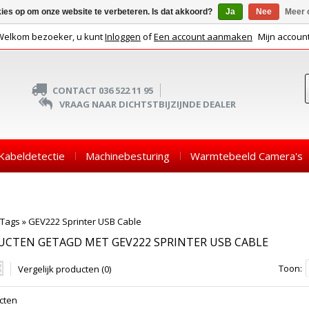
kies op om onze website te verbeteren. Is dat akkoord?
Ja
Nee
Meer 
Welkom bezoeker, u kunt
Inloggen
of
Een account aanmaken
Mijn accoun
CONTACT 036 522 11 95
VRAAG NAAR DICHTSTBIJZIJNDE DEALER
Kabeldetectie
Machinebesturing
Warmtebeeld Camera's
Tags
»
GEV222 Sprinter USB Cable
CTEN GETAGD MET GEV222 SPRINTER USB CABLE
Toon:
Vergelijk producten (0)
cten