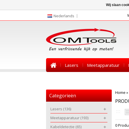
Wij slaan coo
Nederlands
Lasers
Meetapparatuur
Nieuws
Home
»
Categorieën
PRODU
Lasers
(136)
Meetapparatuur
(193)
0 Produ
Kabeldetectie
(65)