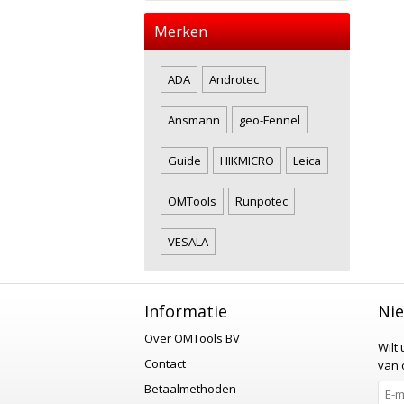
Merken
ADA
Androtec
Ansmann
geo-Fennel
Guide
HIKMICRO
Leica
OMTools
Runpotec
VESALA
Informatie
Nie
Over OMTools BV
Wilt
Contact
van o
Betaalmethoden