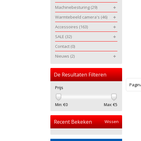
Machinebesturing
(29)
Warmtebeeld camera's
(46)
Accessoires
(163)
SALE
(32)
Contact
(0)
Nieuws
(2)
De Resultaten Filteren
Pagin
Prijs
Min: €
0
Max: €
5
Recent Bekeken
Wissen