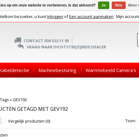
kies op om onze website te verbeteren. Is dat akkoord?
Ja
Nee
Meer 
Welkom bezoeker, u kunt
Inloggen
of
Een account aanmaken
Mijn accoun
CONTACT 036 522 11 95
VRAAG NAAR DICHTSTBIJZIJNDE DEALER
Kabeldetectie
Machinebesturing
Warmtebeeld Camera's
Tags
»
GEV192
UCTEN GETAGD MET GEV192
Toon:
Vergelijk producten (0)
cten