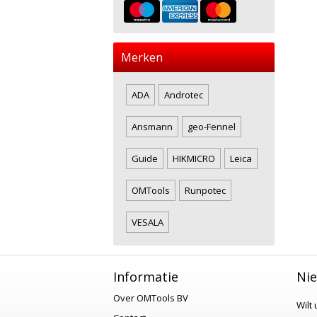
Merken
ADA
Androtec
Ansmann
geo-Fennel
Guide
HIKMICRO
Leica
OMTools
Runpotec
VESALA
Informatie
Nie
Over OMTools BV
Wilt