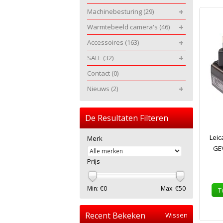
Machinebesturing
(29)
Warmtebeeld camera's
(46)
Accessoires
(163)
SALE
(32)
Contact
(0)
Nieuws
(2)
De Resultaten Filteren
Leic
Merk
GEV
Prijs
Min: €
0
Max: €
50
T
Recent Bekeken
Wissen