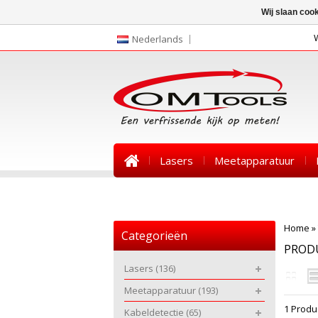
Wij slaan coo
Nederlands
Lasers
Meetapparatuur
Nieuws
Home
»
Categorieën
PROD
Lasers
(136)
Meetapparatuur
(193)
1 Produ
Kabeldetectie
(65)