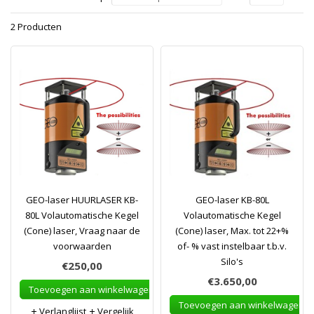
2 Producten
GEO-laser HUURLASER KB-
GEO-laser KB-80L
80L Volautomatische Kegel
Volautomatische Kegel
(Cone) laser, Vraag naar de
(Cone) laser, Max. tot 22+%
voorwaarden
of- % vast instelbaar t.b.v.
Silo's
€250,00
€3.650,00
Toevoegen aan winkelwagen
Toevoegen aan winkelwagen
Verlanglijst
Vergelijk