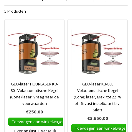
5 Producten
GEO-laser HUURLASER KB-
GEO-laser KB-80L
80L Volautomatische Kegel
Volautomatische Kegel
(Cone) laser, Vraag naar de
(Cone) laser, Max. tot 22+%
voorwaarden
of- % vast instelbaar t.b.v.
Silo's
€250,00
€3.650,00
Toevoegen aan winkelwagen
Toevoegen aan winkelwagen
Verlanglijst
Vergelijk