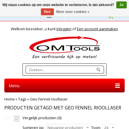
Wij slaan cookies op om onze website te verbeteren. Is dat akkoord?
Ja
Nee
Meer over cookies »
Nederlands
Welkom bezoeker, u kunt
Inloggen
of
Een account aanmaken
Menu
Home
»
Tags
»
Geo Fennel rioollaser
PRODUCTEN GETAGD MET GEO FENNEL RIOOLLASER
Vergelijk producten (0)
Sorteren op:
Nieuwste producten
Toon:
24