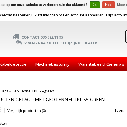
kies op om onze website te verbeteren. Is dat akkoord?
Ja
Nee
Meer 
Welkom bezoeker, u kunt
Inloggen
of
Een account aanmaken
Mijn accoun
CONTACT 036 522 11 95
VRAAG NAAR DICHTSTBIJZIJNDE DEALER
Kabeldetectie
Machinebesturing
Warmtebeeld Camera's
Tags
»
Geo Fennel FKL 55-green
CTEN GETAGD MET GEO FENNEL FKL 55-GREEN
Toon:
Vergelijk producten (0)
cten