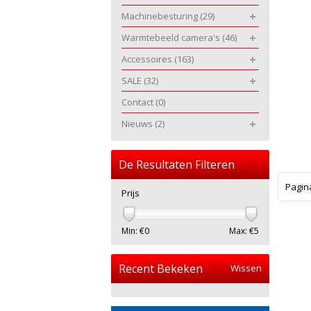
Machinebesturing
(29)
Warmtebeeld camera's
(46)
Accessoires
(163)
SALE
(32)
Contact
(0)
Nieuws
(2)
De Resultaten Filteren
Pagin
Prijs
Min: €
0
Max: €
5
Recent Bekeken
Wissen