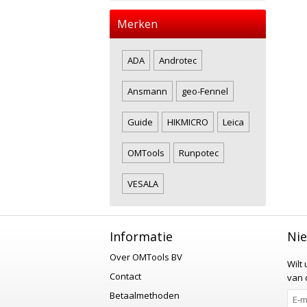
Merken
ADA
Androtec
Ansmann
geo-Fennel
Guide
HIKMICRO
Leica
OMTools
Runpotec
VESALA
Informatie
Nie
Over OMTools BV
Wilt
Contact
van o
Betaalmethoden