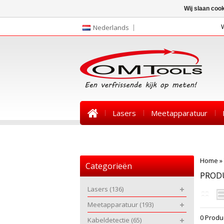
Wij slaan coo
Nederlands
Lasers
Meetapparatuur
Nieuws
Home
»
Categorieën
PRODU
Lasers
(136)
Meetapparatuur
(193)
0 Produ
Kabeldetectie
(65)