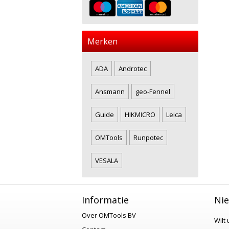
Merken
ADA
Androtec
Ansmann
geo-Fennel
Guide
HIKMICRO
Leica
OMTools
Runpotec
VESALA
Informatie
Nie
Over OMTools BV
Wilt