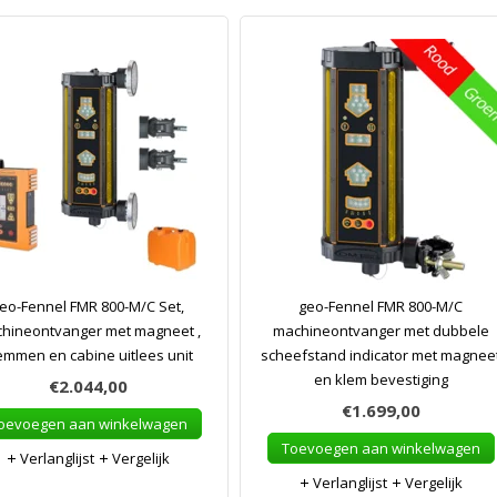
eo-Fennel FMR 800-M/C Set,
geo-Fennel FMR 800-M/C
hineontvanger met magneet ,
machineontvanger met dubbele
emmen en cabine uitlees unit
scheefstand indicator met magnee
en klem bevestiging
€2.044,00
€1.699,00
oevoegen aan winkelwagen
Toevoegen aan winkelwagen
Verlanglijst
Vergelijk
Verlanglijst
Vergelijk