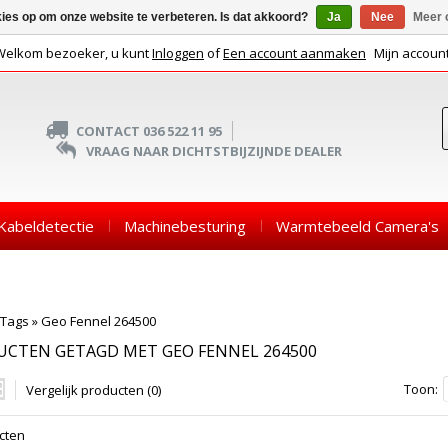
kies op om onze website te verbeteren. Is dat akkoord?
Ja
Nee
Meer 
Welkom bezoeker, u kunt
Inloggen
of
Een account aanmaken
Mijn accoun
CONTACT 036 522 11 95
VRAAG NAAR DICHTSTBIJZIJNDE DEALER
Kabeldetectie
Machinebesturing
Warmtebeeld Camera's
Tags
»
Geo Fennel 264500
UCTEN GETAGD MET GEO FENNEL 264500
Toon:
Vergelijk producten (0)
cten