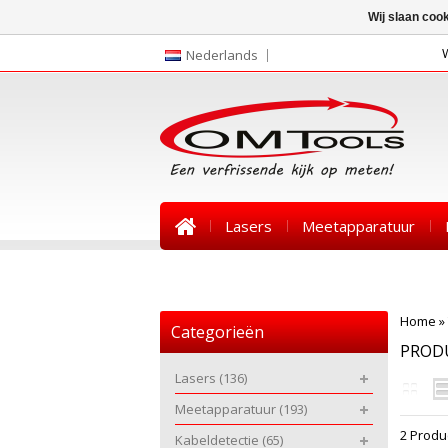
Wij slaan coo
Nederlands
Lasers
Meetapparatuur
Nieuws
Home
»
Categorieën
PROD
Lasers
(136)
Meetapparatuur
(193)
2 Produ
Kabeldetectie
(65)