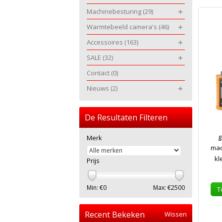
Machinebesturing
(29)
Warmtebeeld camera's
(46)
Accessoires
(163)
SALE
(32)
Contact
(0)
Nieuws
(2)
De Resultaten Filteren
g
Merk
mac
kl
Prijs
Min: €
0
Max: €
2500
T
Recent Bekeken
Wissen