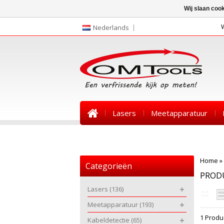
Wij slaan coo
Nederlands
Lasers
Meetapparatuur
Nieuws
Home
»
Categorieën
PRODU
Lasers
(136)
Meetapparatuur
(193)
1 Produ
Kabeldetectie
(65)