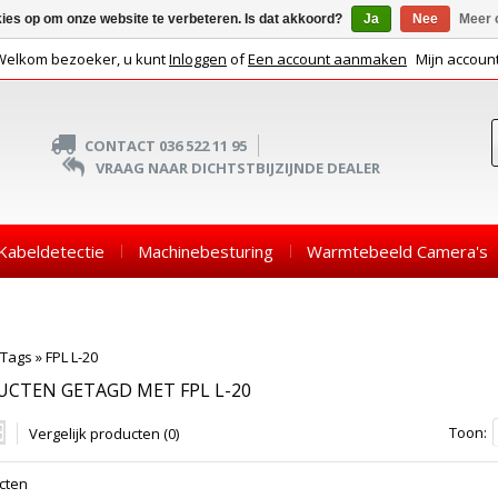
kies op om onze website te verbeteren. Is dat akkoord?
Ja
Nee
Meer 
Welkom bezoeker, u kunt
Inloggen
of
Een account aanmaken
Mijn accoun
CONTACT 036 522 11 95
VRAAG NAAR DICHTSTBIJZIJNDE DEALER
Kabeldetectie
Machinebesturing
Warmtebeeld Camera's
Tags
»
FPL L-20
CTEN GETAGD MET FPL L-20
Toon:
Vergelijk producten (0)
cten