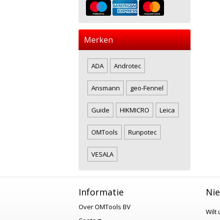
Merken
ADA
Androtec
Ansmann
geo-Fennel
Guide
HIKMICRO
Leica
OMTools
Runpotec
VESALA
Informatie
Nie
Over OMTools BV
Wilt