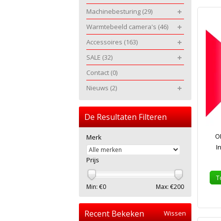
Machinebesturing
(29)
Warmtebeeld camera's
(46)
Accessoires
(163)
SALE
(32)
Contact
(0)
Nieuws
(2)
De Resultaten Filteren
O
Merk
I
Prijs
T
Min: €
0
Max: €
200
Recent Bekeken
Wissen