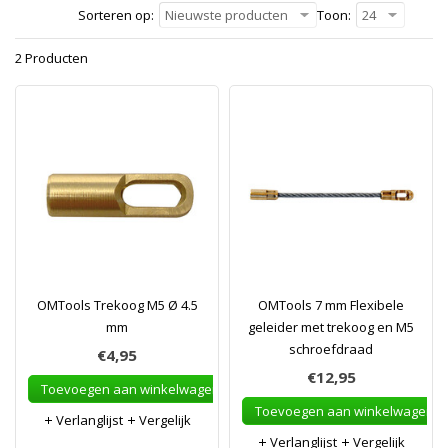
Sorteren op:
Nieuwste producten
Toon:
24
2 Producten
OMTools Trekoog M5 Ø 4.5
OMTools 7 mm Flexibele
mm
geleider met trekoog en M5
schroefdraad
€4,95
€12,95
Toevoegen aan winkelwagen
Toevoegen aan winkelwagen
Verlanglijst
Vergelijk
Verlanglijst
Vergelijk