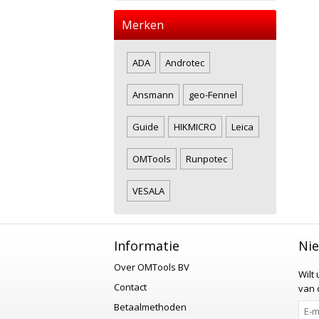
Merken
ADA
Androtec
Ansmann
geo-Fennel
Guide
HIKMICRO
Leica
OMTools
Runpotec
VESALA
Informatie
Nie
Over OMTools BV
Wilt
Contact
van o
Betaalmethoden