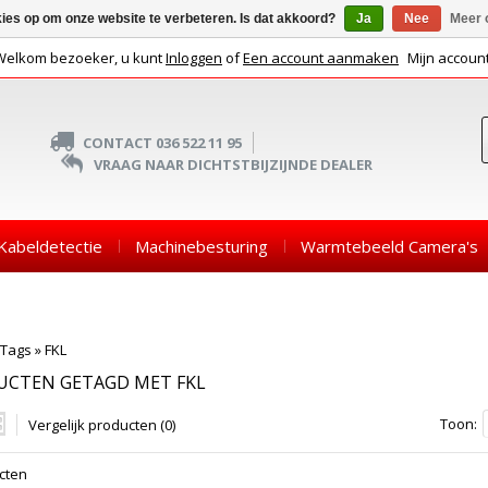
kies op om onze website te verbeteren. Is dat akkoord?
Ja
Nee
Meer 
Welkom bezoeker, u kunt
Inloggen
of
Een account aanmaken
Mijn accoun
CONTACT 036 522 11 95
VRAAG NAAR DICHTSTBIJZIJNDE DEALER
Kabeldetectie
Machinebesturing
Warmtebeeld Camera's
Tags
»
FKL
UCTEN GETAGD MET FKL
Toon:
Vergelijk producten (0)
cten