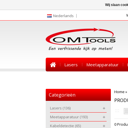
Wij slaan coo
Nederlands
Lasers
Meetapparatuur
Nieuws
Home
»
Categorieën
PROD
Lasers
(136)
Meetapparatuur
(193)
0 Produ
Kabeldetectie
(65)