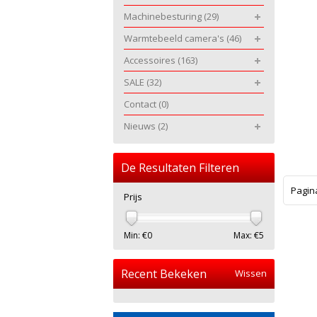
Machinebesturing
(29)
Warmtebeeld camera's
(46)
Accessoires
(163)
SALE
(32)
Contact
(0)
Nieuws
(2)
De Resultaten Filteren
Pagin
Prijs
Min: €
0
Max: €
5
Recent Bekeken
Wissen