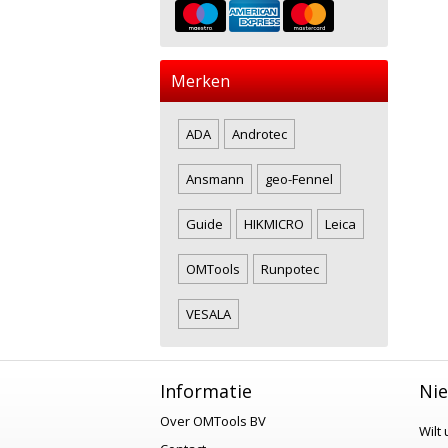
Merken
ADA
Androtec
Ansmann
geo-Fennel
Guide
HIKMICRO
Leica
OMTools
Runpotec
VESALA
Informatie
Nie
Over OMTools BV
Wilt