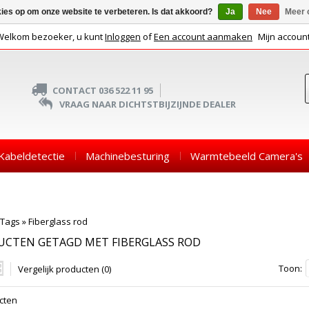
kies op om onze website te verbeteren. Is dat akkoord?
Ja
Nee
Meer 
Welkom bezoeker, u kunt
Inloggen
of
Een account aanmaken
Mijn accoun
CONTACT 036 522 11 95
VRAAG NAAR DICHTSTBIJZIJNDE DEALER
Kabeldetectie
Machinebesturing
Warmtebeeld Camera's
Tags
»
Fiberglass rod
UCTEN GETAGD MET FIBERGLASS ROD
Toon:
Vergelijk producten (0)
cten