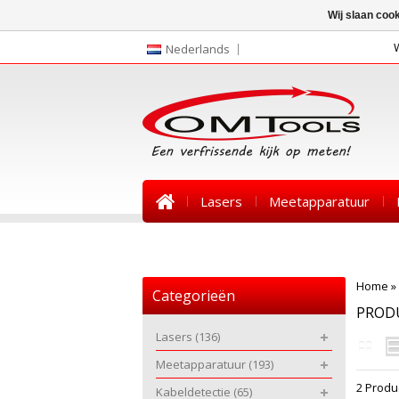
Wij slaan coo
Nederlands
Lasers
Meetapparatuur
Nieuws
Home
»
Categorieën
PROD
Lasers
(136)
Meetapparatuur
(193)
2 Produ
Kabeldetectie
(65)