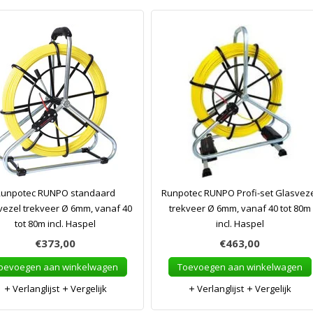
Runpotec RUNPO standaard
Runpotec RUNPO Profi-set Glasvez
vezel trekveer Ø 6mm, vanaf 40
trekveer Ø 6mm, vanaf 40 tot 80m
tot 80m incl. Haspel
incl. Haspel
€373,00
€463,00
oevoegen aan winkelwagen
Toevoegen aan winkelwagen
Verlanglijst
Vergelijk
Verlanglijst
Vergelijk