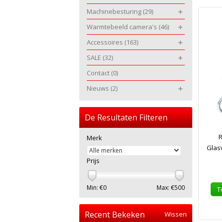
Machinebesturing
(29)
Warmtebeeld camera's
(46)
Accessoires
(163)
SALE
(32)
Contact
(0)
Nieuws
(2)
De Resultaten Filteren
Merk
Glas
Prijs
Min: €
0
Max: €
500
T
Recent Bekeken
Wissen