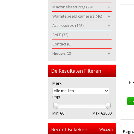
Machinebesturing
(29)
Warmtebeeld camera's
(46)
Accessoires
(163)
SALE
(32)
Contact
(0)
Nieuws
(2)
De Resultaten Filteren
HI
Merk
Prijs
T
Min: €
0
Max: €
2000
Recent Bekeken
Wissen
Pagin