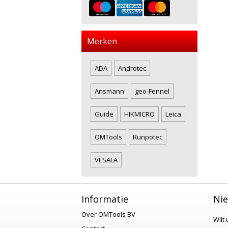
Merken
ADA
Androtec
Ansmann
geo-Fennel
Guide
HIKMICRO
Leica
OMTools
Runpotec
VESALA
Informatie
Nie
Over OMTools BV
Wilt