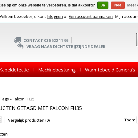
kies op om onze website te verbeteren. Is dat akkoord?
Ja
Nee
Meer 
Welkom bezoeker, u kunt
Inloggen
of
Een account aanmaken
Mijn accoun
CONTACT 036 522 11 95
VRAAG NAAR DICHTSTBIJZIJNDE DEALER
Kabeldetectie
Machinebesturing
Warmtebeeld Camera's
Tags
»
Falcon FH35
UCTEN GETAGD MET FALCON FH35
Toon:
Vergelijk producten (0)
cten