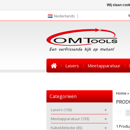
Wij slaan coo
Nederlands
Lasers
Meetapparatuur
Nieuws
Home
»
Categorieën
PROD
Lasers
(136)
Meetapparatuur
(193)
1 Produ
Kabeldetectie
(65)