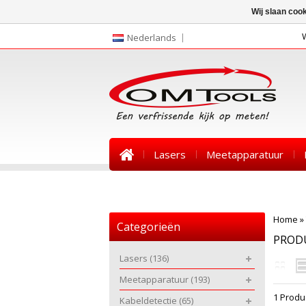
Wij slaan coo
Nederlands
Lasers
Meetapparatuur
Nieuws
Home
»
Categorieën
PROD
Lasers
(136)
Meetapparatuur
(193)
1 Produ
Kabeldetectie
(65)