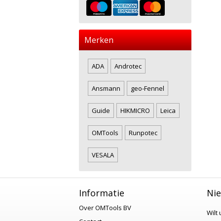
Merken
ADA
Androtec
Ansmann
geo-Fennel
Guide
HIKMICRO
Leica
OMTools
Runpotec
VESALA
Informatie
Nie
Over OMTools BV
Wilt