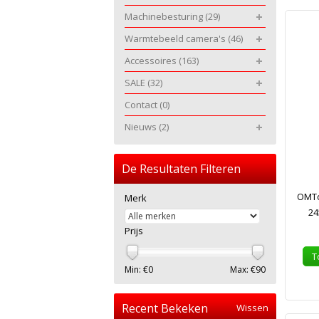
Machinebesturing
(29)
Warmtebeeld camera's
(46)
Accessoires
(163)
SALE
(32)
Contact
(0)
Nieuws
(2)
De Resultaten Filteren
OMTo
Merk
24
Prijs
T
Min: €
0
Max: €
90
Recent Bekeken
Wissen