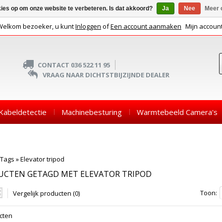
kies op om onze website te verbeteren. Is dat akkoord?
Ja
Nee
Meer 
Welkom bezoeker, u kunt
Inloggen
of
Een account aanmaken
Mijn accoun
CONTACT 036 522 11 95
VRAAG NAAR DICHTSTBIJZIJNDE DEALER
Kabeldetectie
Machinebesturing
Warmtebeeld Camera's
Tags
»
Elevator tripod
UCTEN GETAGD MET ELEVATOR TRIPOD
Toon:
Vergelijk producten (0)
cten