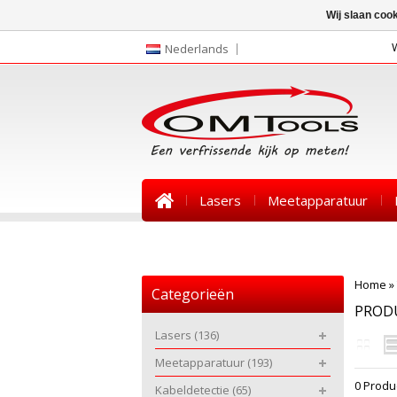
Wij slaan coo
Nederlands
Lasers
Meetapparatuur
Nieuws
Home
»
Categorieën
PRODU
Lasers
(136)
Meetapparatuur
(193)
0 Produ
Kabeldetectie
(65)