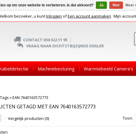
kies op om onze website te verbeteren. Is dat akkoord?
Ja
Nee
Meer 
Welkom bezoeker, u kunt
Inloggen
of
Een account aanmaken
Mijn accoun
CONTACT 036 522 11 95
VRAAG NAAR DICHTSTBIJZIJNDE DEALER
Kabeldetectie
Machinebesturing
Warmtebeeld Camera's
Tags
»
EAN 7640163572773
CTEN GETAGD MET EAN 7640163572773
Toon:
Vergelijk producten (0)
cten