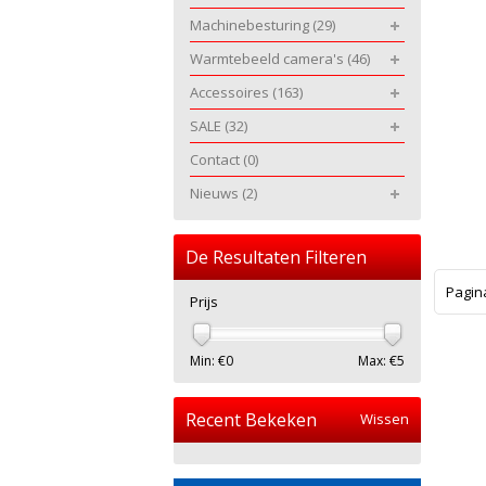
Machinebesturing
(29)
Warmtebeeld camera's
(46)
Accessoires
(163)
SALE
(32)
Contact
(0)
Nieuws
(2)
De Resultaten Filteren
Pagin
Prijs
Min: €
0
Max: €
5
Recent Bekeken
Wissen