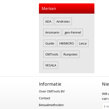
Merken
ADA
Androtec
Ansmann
geo-Fennel
Guide
HIKMICRO
Leica
OMTools
Runpotec
VESALA
Informatie
Nie
Over OMTools BV
Wilt
Contact
van o
Betaalmethoden