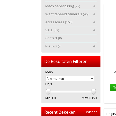
Machinebesturing
(29)
Warmtebeeld camera's
(46)
Accessoires
(163)
SALE
(32)
Contact
(0)
Nieuws
(2)
De Resultaten Filteren
L
Merk
Prijs
T
Min: €
0
Max: €
350
Recent Bekeken
Wissen
Pagin