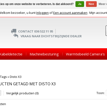
kies op om onze website te verbeteren. Is dat akkoord?
Ja
Nee
Meer 
Welkom bezoeker, u kunt
Inloggen
of
Een account aanmaken
Mijn accoun
CONTACT 036 522 11 95
VRAAG NAAR DICHTSTBIJZIJNDE DEALER
Kabeldetectie
Machinebesturing
Warmtebeeld Camera's
Tags
»
Disto X3
UCTEN GETAGD MET DISTO X3
Toon:
Vergelijk producten (0)
cten