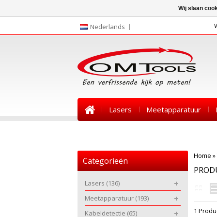
Wij slaan coo
Nederlands
Lasers
Meetapparatuur
Nieuws
Home
»
Categorieën
PROD
Lasers
(136)
Meetapparatuur
(193)
1 Produ
Kabeldetectie
(65)