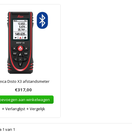
eica Disto X3 afstandsmeter
€317,00
oevoegen aan winkelwagen
Verlanglijst
Vergelijk
a 1 van 1