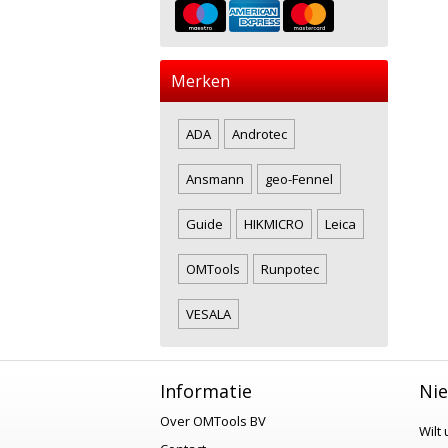
Merken
ADA
Androtec
Ansmann
geo-Fennel
Guide
HIKMICRO
Leica
OMTools
Runpotec
VESALA
Informatie
Nie
Over OMTools BV
Wilt