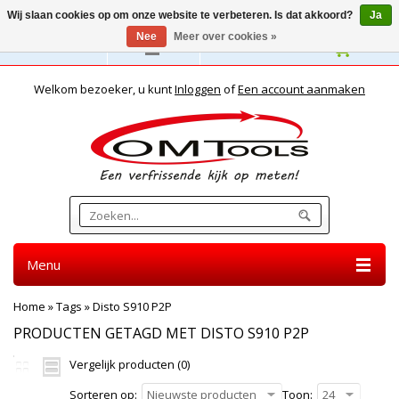
Wij slaan cookies op om onze website te verbeteren. Is dat akkoord?
Ja
Nee
Meer over cookies »
Nederlands
Welkom bezoeker, u kunt
Inloggen
of
Een account aanmaken
Menu
Home
»
Tags
»
Disto S910 P2P
PRODUCTEN GETAGD MET DISTO S910 P2P
Vergelijk producten (0)
Sorteren op:
Nieuwste producten
Toon:
24