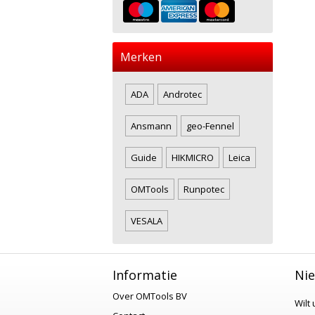
Merken
ADA
Androtec
Ansmann
geo-Fennel
Guide
HIKMICRO
Leica
OMTools
Runpotec
VESALA
Informatie
Nie
Over OMTools BV
Wilt