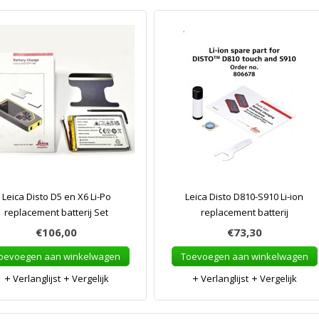
Leica Disto D5 en X6 Li-Po
Leica Disto D810-S910 Li-ion
replacement batterij Set
replacement batterij
€106,00
€73,30
oevoegen aan winkelwagen
Toevoegen aan winkelwagen
Verlanglijst
Vergelijk
Verlanglijst
Vergelijk