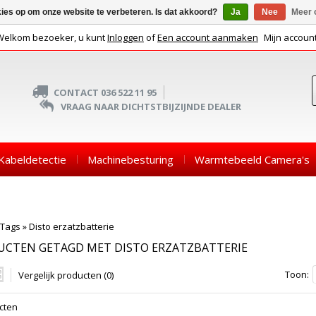
kies op om onze website te verbeteren. Is dat akkoord?
Ja
Nee
Meer 
Welkom bezoeker, u kunt
Inloggen
of
Een account aanmaken
Mijn accoun
CONTACT 036 522 11 95
VRAAG NAAR DICHTSTBIJZIJNDE DEALER
Kabeldetectie
Machinebesturing
Warmtebeeld Camera's
Tags
»
Disto erzatzbatterie
UCTEN GETAGD MET DISTO ERZATZBATTERIE
Toon:
Vergelijk producten (0)
cten