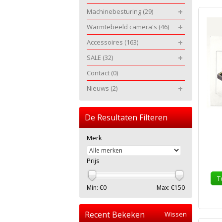
Machinebesturing
(29)
Warmtebeeld camera's
(46)
Accessoires
(163)
SALE
(32)
Contact
(0)
Nieuws
(2)
De Resultaten Filteren
Merk
Prijs
T
Min: €
0
Max: €
150
Recent Bekeken
Wissen