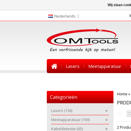
Wij slaan coo
Nederlands
Lasers
Meetapparatuur
Nieuws
Home
»
Categorieën
PROD
Lasers
(136)
Meetapparatuur
(193)
2 Produ
Kabeldetectie
(65)