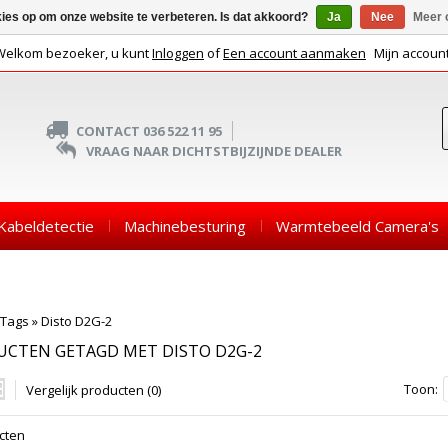
kies op om onze website te verbeteren. Is dat akkoord?
Ja
Nee
Meer 
Welkom bezoeker, u kunt
Inloggen
of
Een account aanmaken
Mijn accoun
CONTACT 036 522 11 95
VRAAG NAAR DICHTSTBIJZIJNDE DEALER
Kabeldetectie
Machinebesturing
Warmtebeeld Camera's
Tags
»
Disto D2G-2
UCTEN GETAGD MET DISTO D2G-2
Toon:
Vergelijk producten (0)
cten