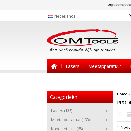
Wij slaan coo
Nederlands
Lasers
Meetapparatuur
Nieuws
Home
»
Categorieën
PROD
Lasers
(136)
Meetapparatuur
(193)
1 Produ
Kabeldetectie
(65)