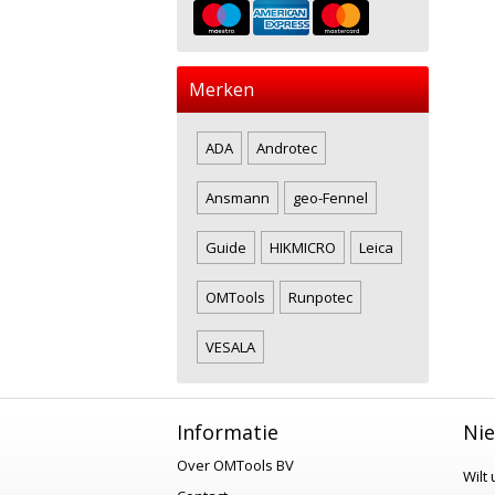
Merken
ADA
Androtec
Ansmann
geo-Fennel
Guide
HIKMICRO
Leica
OMTools
Runpotec
VESALA
Informatie
Nie
Over OMTools BV
Wilt