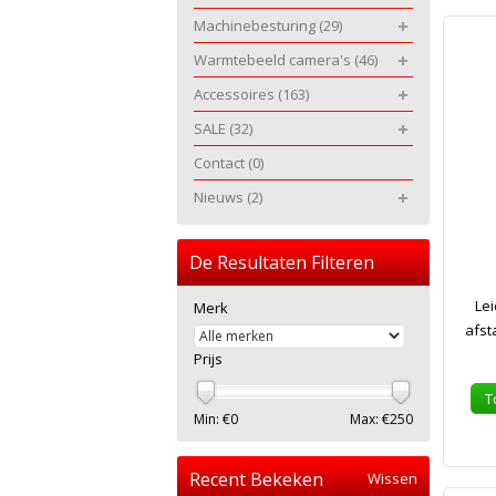
Machinebesturing
(29)
Warmtebeeld camera's
(46)
Accessoires
(163)
SALE
(32)
Contact
(0)
Nieuws
(2)
De Resultaten Filteren
Lei
Merk
afst
Prijs
T
Min: €
0
Max: €
250
Recent Bekeken
Wissen