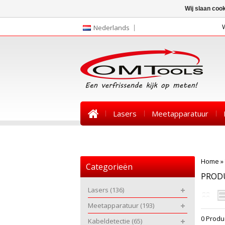
Wij slaan coo
Nederlands
Lasers
Meetapparatuur
Nieuws
Home
»
Categorieën
PROD
Lasers
(136)
Meetapparatuur
(193)
0 Produ
Kabeldetectie
(65)