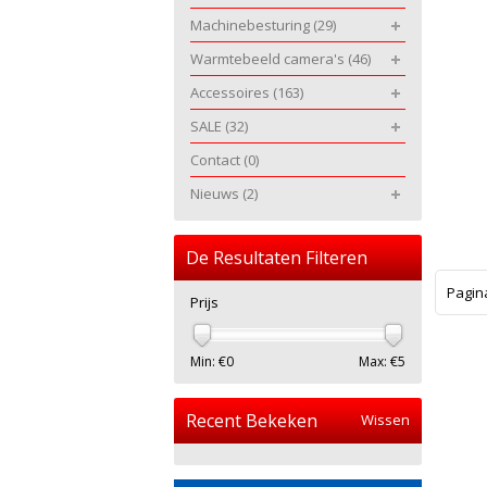
Machinebesturing
(29)
Warmtebeeld camera's
(46)
Accessoires
(163)
SALE
(32)
Contact
(0)
Nieuws
(2)
De Resultaten Filteren
Pagin
Prijs
Min: €
0
Max: €
5
Recent Bekeken
Wissen