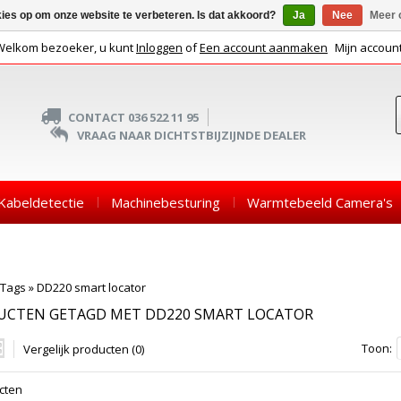
kies op om onze website te verbeteren. Is dat akkoord?
Ja
Nee
Meer 
Welkom bezoeker, u kunt
Inloggen
of
Een account aanmaken
Mijn accoun
CONTACT 036 522 11 95
VRAAG NAAR DICHTSTBIJZIJNDE DEALER
Kabeldetectie
Machinebesturing
Warmtebeeld Camera's
Tags
»
DD220 smart locator
UCTEN GETAGD MET DD220 SMART LOCATOR
Toon:
Vergelijk producten (0)
cten