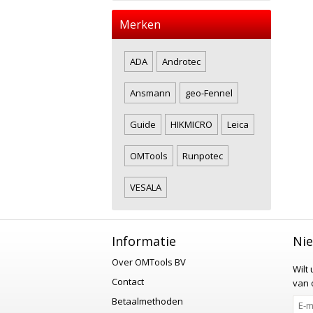
Merken
ADA
Androtec
Ansmann
geo-Fennel
Guide
HIKMICRO
Leica
OMTools
Runpotec
VESALA
Informatie
Nie
Over OMTools BV
Wilt
Contact
van o
Betaalmethoden