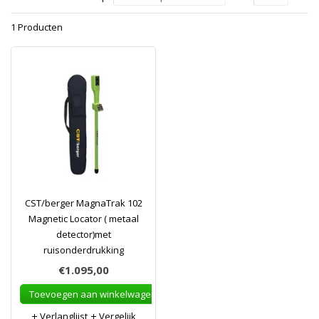
1 Producten
CST/berger MagnaTrak 102
Magnetic Locator ( metaal
detector)met
ruisonderdrukking
€1.095,00
Toevoegen aan winkelwagen
Verlanglijst
Vergelijk