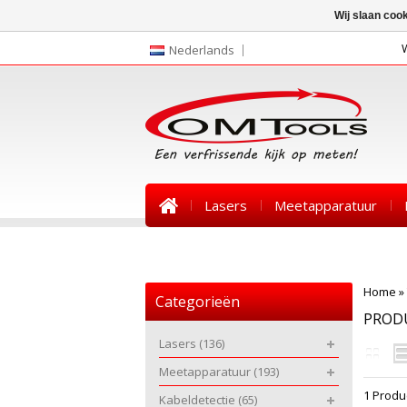
Wij slaan coo
Nederlands
Lasers
Meetapparatuur
Nieuws
Home
»
Categorieën
PROD
Lasers
(136)
Meetapparatuur
(193)
1 Produ
Kabeldetectie
(65)