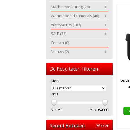
Machinebesturing
(29)
Warmtebeeld camera's
(46)
Accessoires
(163)
SALE
(32)
Contact
(0)
Nieuws
(2)
De Resultaten Filteren
Leica
Merk
a
Prijs
Min: €
0
Max: €
4000
T
Recent Bekeken
Wissen