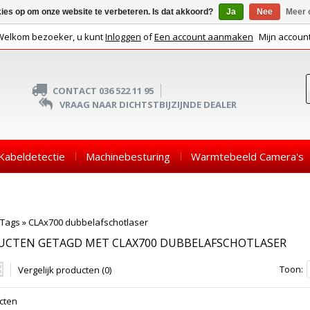
kies op om onze website te verbeteren. Is dat akkoord?
Ja
Nee
Meer 
Welkom bezoeker, u kunt
Inloggen
of
Een account aanmaken
Mijn accoun
CONTACT 036 522 11 95
VRAAG NAAR DICHTSTBIJZIJNDE DEALER
Kabeldetectie
Machinebesturing
Warmtebeeld Camera's
Tags
»
CLAx700 dubbelafschotlaser
UCTEN GETAGD MET CLAX700 DUBBELAFSCHOTLASER
Toon:
Vergelijk producten (0)
cten