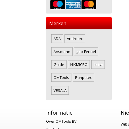
Merken
ADA
Androtec
Ansmann
geo-Fennel
Guide
HIKMICRO
Leica
OMTools
Runpotec
VESALA
Informatie
Nie
Over OMTools BV
Wilt