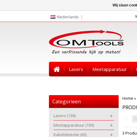
Wij slaan coo
Nederlands
Lasers
Meetapparatuur
Nieuws
Home
»
Categorieën
PROD
Lasers
(136)
Meetapparatuur
(193)
3 Produ
Kabeldetectie
(65)