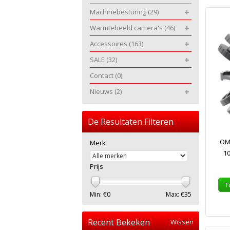
Machinebesturing
(29)
Warmtebeeld camera's
(46)
Accessoires
(163)
SALE
(32)
Contact
(0)
Nieuws
(2)
De Resultaten Filteren
OMT
Merk
1
Prijs
T
Min: €
0
Max: €
35
Recent Bekeken
Wissen