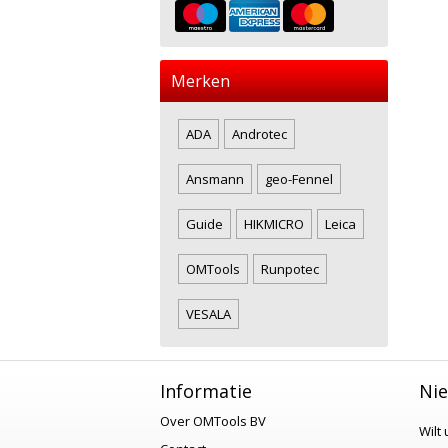
Merken
ADA
Androtec
Ansmann
geo-Fennel
Guide
HIKMICRO
Leica
OMTools
Runpotec
VESALA
Informatie
Nie
Over OMTools BV
Wilt