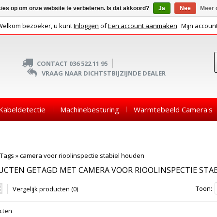
kies op om onze website te verbeteren. Is dat akkoord?
Ja
Nee
Meer 
Welkom bezoeker, u kunt
Inloggen
of
Een account aanmaken
Mijn accoun
CONTACT 036 522 11 95
VRAAG NAAR DICHTSTBIJZIJNDE DEALER
Kabeldetectie
Machinebesturing
Warmtebeeld Camera's
Tags
»
camera voor rioolinspectie stabiel houden
UCTEN GETAGD MET CAMERA VOOR RIOOLINSPECTIE STA
Toon:
Vergelijk producten (0)
cten