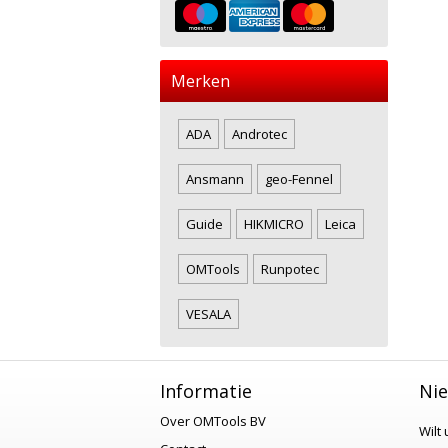
Merken
ADA
Androtec
Ansmann
geo-Fennel
Guide
HIKMICRO
Leica
OMTools
Runpotec
VESALA
Informatie
Nie
Over OMTools BV
Wilt