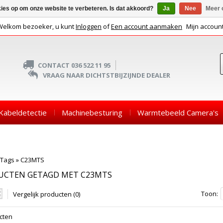
kies op om onze website te verbeteren. Is dat akkoord?
Ja
Nee
Meer 
Welkom bezoeker, u kunt
Inloggen
of
Een account aanmaken
Mijn accoun
CONTACT 036 522 11 95
VRAAG NAAR DICHTSTBIJZIJNDE DEALER
Kabeldetectie
Machinebesturing
Warmtebeeld Camera's
Tags
»
C23MTS
UCTEN GETAGD MET C23MTS
Toon:
Vergelijk producten (0)
cten