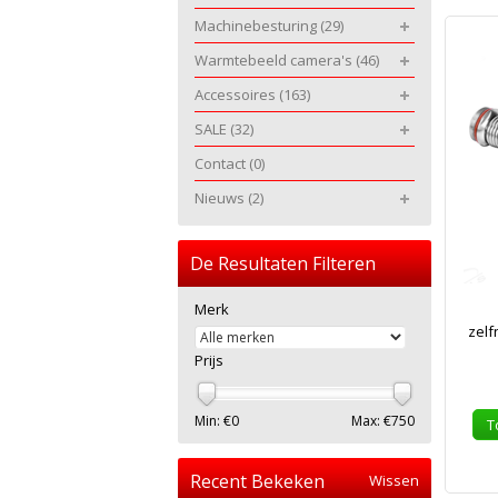
Machinebesturing
(29)
Warmtebeeld camera's
(46)
Accessoires
(163)
SALE
(32)
Contact
(0)
Nieuws
(2)
De Resultaten Filteren
Merk
zelf
Prijs
Min: €
0
Max: €
750
T
Recent Bekeken
Wissen