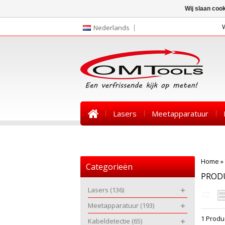
Wij slaan coo
Nederlands
Lasers
Meetapparatuur
Nieuws
Home
»
Categorieën
PROD
Lasers
(136)
Meetapparatuur
(193)
1 Produ
Kabeldetectie
(65)