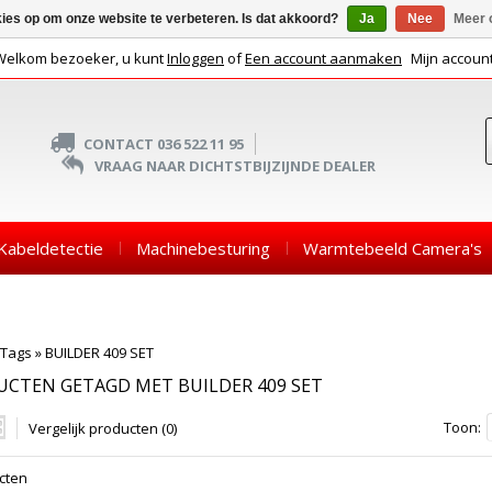
kies op om onze website te verbeteren. Is dat akkoord?
Ja
Nee
Meer 
Welkom bezoeker, u kunt
Inloggen
of
Een account aanmaken
Mijn accoun
CONTACT 036 522 11 95
VRAAG NAAR DICHTSTBIJZIJNDE DEALER
Kabeldetectie
Machinebesturing
Warmtebeeld Camera's
Tags
»
BUILDER 409 SET
CTEN GETAGD MET BUILDER 409 SET
Toon:
Vergelijk producten (0)
cten