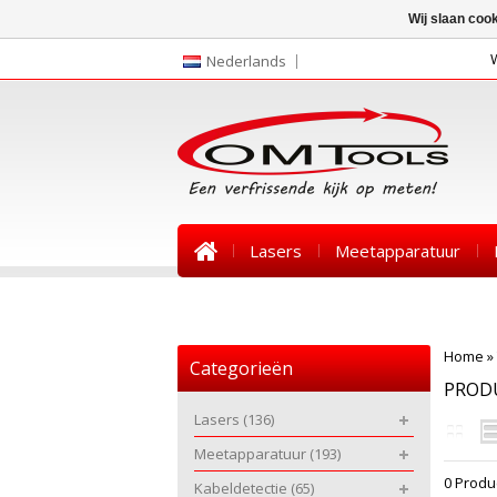
Wij slaan coo
Nederlands
Lasers
Meetapparatuur
Nieuws
Home
»
Categorieën
PRODU
Lasers
(136)
Meetapparatuur
(193)
0 Produ
Kabeldetectie
(65)