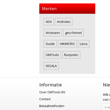
Merken
ADA
Androtec
Ansmann
geo-Fennel
Guide
HIKMICRO
Leica
OMTools
Runpotec
VESALA
Informatie
Nie
Over OMTools BV
Wilt
Contact
van o
Betaalmethoden