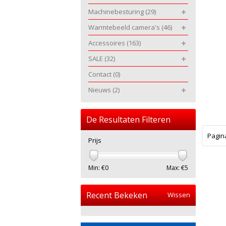
Machinebesturing
(29)
Warmtebeeld camera's
(46)
Accessoires
(163)
SALE
(32)
Contact
(0)
Nieuws
(2)
De Resultaten Filteren
Pagin
Prijs
Min: €
0
Max: €
5
Recent Bekeken
Wissen