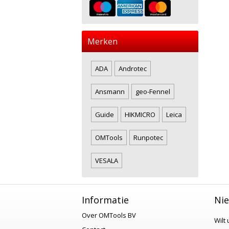
Merken
ADA
Androtec
Ansmann
geo-Fennel
Guide
HIKMICRO
Leica
OMTools
Runpotec
VESALA
Informatie
Nie
Over OMTools BV
Wilt