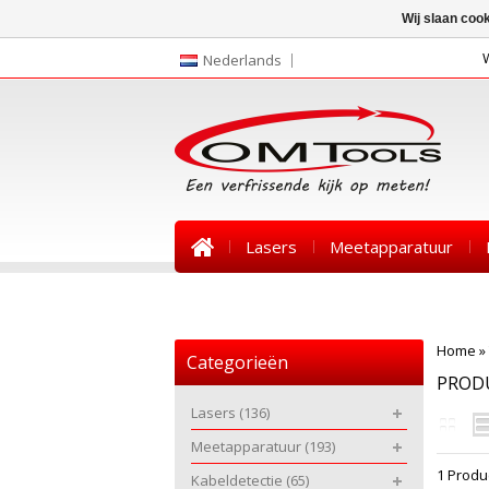
Wij slaan coo
Nederlands
Lasers
Meetapparatuur
Nieuws
Home
»
Categorieën
PROD
Lasers
(136)
Meetapparatuur
(193)
1 Produ
Kabeldetectie
(65)