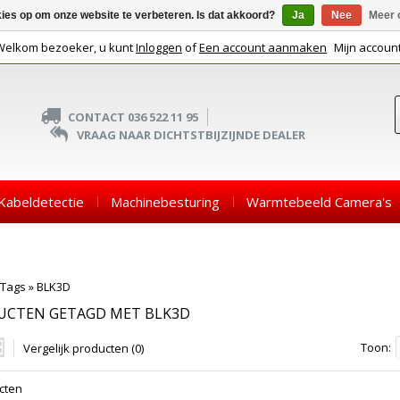
kies op om onze website te verbeteren. Is dat akkoord?
Ja
Nee
Meer 
Welkom bezoeker, u kunt
Inloggen
of
Een account aanmaken
Mijn accoun
CONTACT 036 522 11 95
VRAAG NAAR DICHTSTBIJZIJNDE DEALER
Kabeldetectie
Machinebesturing
Warmtebeeld Camera's
Tags
»
BLK3D
UCTEN GETAGD MET BLK3D
Toon:
Vergelijk producten (0)
cten