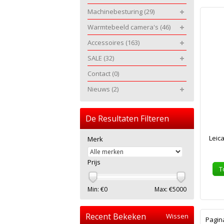
Machinebesturing
(29)
Warmtebeeld camera's
(46)
Accessoires
(163)
SALE
(32)
Contact
(0)
Nieuws
(2)
De Resultaten Filteren
Leica
Merk
Prijs
T
Min: €
0
Max: €
5000
Recent Bekeken
Wissen
Pagin